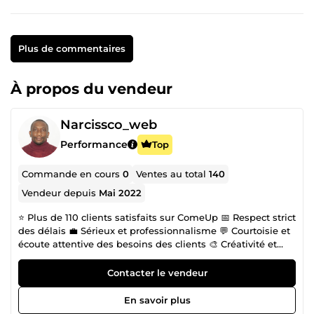
Plus de commentaires
À propos du vendeur
Narcissco_web
Performance
Top
Commande en cours
0
Ventes au total
140
Vendeur depuis
Mai 2022
⭐ Plus de 110 clients satisfaits sur ComeUp 📅 Respect strict
des délais 💼 Sérieux et professionnalisme 💬 Courtoisie et
écoute attentive des besoins des clients 🎨 Créativité et
capacité d'adaptation 🤝 Ouverture à des collaborations
durables 💻 Développeur web expérimenté (WordPress,
Contacter le vendeur
HTML, CSS, PHP, WooCommerce) 📈 Expert en
référencement naturel SEO et campagnes Google Ads 🛒
En savoir plus
Spécialiste création de marketplace WordPress et