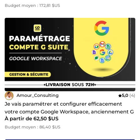
Budget moyen : 172,81 $US
Amour_Consulting
5,0
(4)
Je vais paramétrer et configurer efficacement
votre compte Google Workspace, anciennement G
À partir de 62,50 $US
Suite
Budget moyen : 86,40 $US