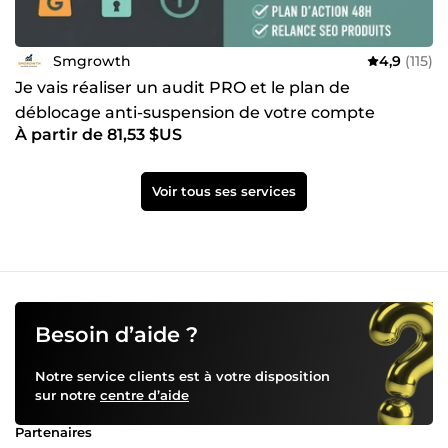
Smgrowth
4,9
(115)
Je vais réaliser un audit PRO et le plan de
déblocage anti-suspension de votre compte
À partir de 81,53 $US
Merchant Center
Voir tous ses services
Besoin d’aide ?
Notre service clients est à votre disposition
sur notre
centre d’aide
Partenaires