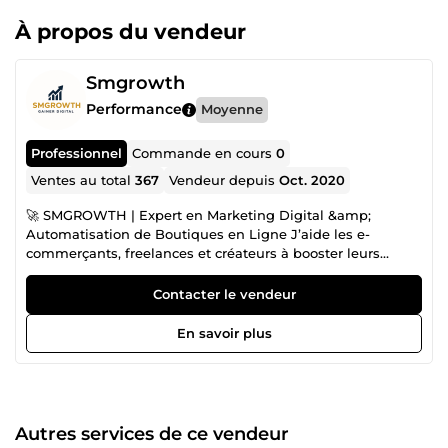
À propos du vendeur
Smgrowth
Performance
Moyenne
Professionnel
Commande en cours
0
Ventes au total
367
Vendeur depuis
Oct. 2020
🚀 SMGROWTH | Expert en Marketing Digital &amp;
Automatisation de Boutiques en Ligne J’aide les e-
commerçants, freelances et créateurs à booster leurs
ventes grâce à des stratégies efficaces sur Etsy, Google
Merchant Center et Shopify. Plus de 280 clients satisfaits
Contacter le vendeur
m’ont déjà fait confiance pour débloquer leurs comptes,
améliorer leur visibilité et automatiser leur business. 🎯
En savoir plus
Mes engagements : ✅ Résultats concrets et mesurables ✅
Communication claire et réactive ✅ Accompagnement
complet jusqu’à la réussite du projet Tu veux passer à la
vitesse supérieure ? Contacte-moi, on fait décoller ton
business ensemble. 🚀
Autres services de ce vendeur