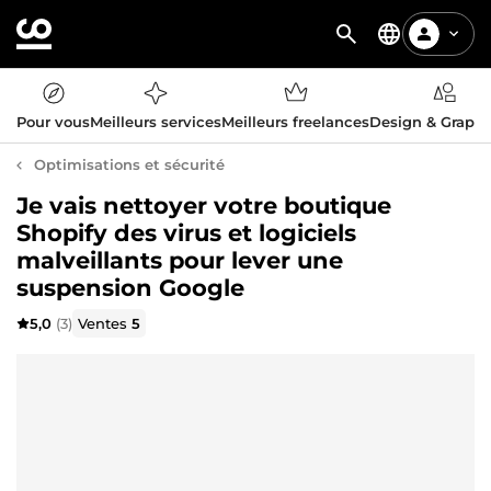
Pour vous
Meilleurs services
Meilleurs freelances
Design & Graph
Optimisations et sécurité
Je vais nettoyer votre boutique
Shopify des virus et logiciels
malveillants pour lever une
suspension Google
5,0
(3)
Ventes
5