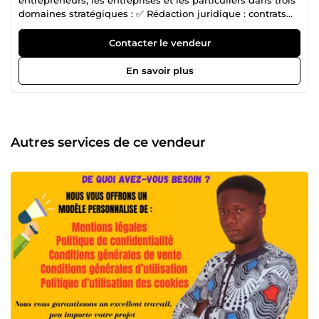
domaines stratégiques : ✅ Rédaction juridique : contrats
commerciaux, CGU/CGV, statuts de sociétés, mentions
légales, assistance dans le cadre des marchés publics, etc.
Contacter le vendeur
✅ Accompagnement VAE &amp; Académique : aide
complète pour le remplissage des livrets (1 &amp; 2), mise
En savoir plus
en valeur des compétences et structuration des
expériences, assistance pour rédaction mémoire, thèse,
rapport de stage, etc. ✅ Rédaction web &amp; SEO :
articles optimisés, contenus professionnels, stratégie
éditoriale pour booster visibilité et crédibilité en ligne. 💡
Autres services de ce vendeur
Ma promesse : vous faire gagner du temps, éviter les
erreurs coûteuses, et vous livrer des documents
professionnels, clairs et adaptés à vos besoins. 👉
Contactez-moi dès aujourd’hui pour discuter de votre
projet.