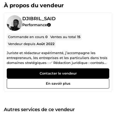
À propos du vendeur
DJIBRIL_SAID
Performance
Commande en cours
0
Ventes au total
15
Vendeur depuis
Août 2022
Juriste et rédacteur expérimenté, j’accompagne les
entrepreneurs, les entreprises et les particuliers dans trois
domaines stratégiques : ✅ Rédaction juridique : contrats
commerciaux, CGU/CGV, statuts de sociétés, mentions
légales, assistance dans le cadre des marchés publics, etc.
Contacter le vendeur
✅ Accompagnement VAE &amp; Académique : aide
complète pour le remplissage des livrets (1 &amp; 2), mise
En savoir plus
en valeur des compétences et structuration des
expériences, assistance pour rédaction mémoire, thèse,
rapport de stage, etc. ✅ Rédaction web &amp; SEO :
articles optimisés, contenus professionnels, stratégie
éditoriale pour booster visibilité et crédibilité en ligne. 💡
Autres services de ce vendeur
Ma promesse : vous faire gagner du temps, éviter les