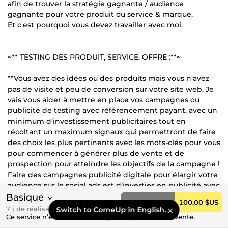
afin de trouver la stratégie gagnante / audience
gagnante pour votre produit ou service & marque.
Et c'est pourquoi vous devez travailler avec moi.
~** TESTING DES PRODUIT, SERVICE, OFFRE :**~
**Vous avez des idées ou des produits mais vous n'avez
pas de visite et peu de conversion sur votre site web. Je
vais vous aider à mettre en place vos campagnes ou
publicité de testing avec référencement payant, avec un
minimum d’investissement publicitaires tout en
récoltant un maximum signaux qui permettront de faire
des choix les plus pertinents avec les mots-clés pour vous
pour commencer à générer plus de vente et de
prospection pour atteindre les objectifs de la campagne !
Faire des campagnes publicité digitale pour élargir votre
audience sur le social ads est d’inverties en publicité avec
mon agence**
Basique
Commander
100,00 $US
7 j de réalisation
Switch to ComeUp in English.
~**ANALYSE ET OPTIMISATIONS CAMPAGNES
Ce service n’est actuellement pas disponible à la vente.
PUBLICITAIRE :**~