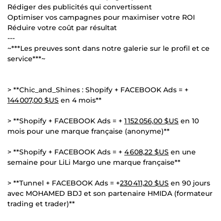
Rédiger des publicités qui convertissent
Optimiser vos campagnes pour maximiser votre ROI
Réduire votre coût par résultat
---
~***Les preuves sont dans notre galerie sur le profil et ce
service***~
> **Chic_and_Shines : Shopify + FACEBOOK Ads = +
144 007,00 $US
en 4 mois**
> **Shopify + FACEBOOK Ads = +
1 152 056,00 $US
en 10
mois pour une marque française (anonyme)**
> **Shopify + FACEBOOK Ads = +
4 608,22 $US
en une
semaine pour LiLi Margo une marque française**
> **Tunnel + FACEBOOK Ads = +
230 411,20 $US
en 90 jours
avec MOHAMED BDJ et son partenaire HMIDA (formateur
trading et trader)**