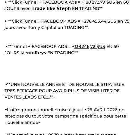
> **ClickFunnel + FACEBOOK Ads = +
180 872,79 $US
en 60
JOURS avec 𝗧𝗿𝗮𝗱𝗲 𝗹𝗶𝗸𝗲 𝗦𝘁𝗲𝗽𝗵 EN TRADING**
> **ClickFunnel +FACEBOOK ADS = +
276 493,44 $US
en 75
jours avec Remy Capital en TRADING**
> **Tunnel + FACEBOOK ADS = +
138 246,72 $US
EN 50
JOURS Mento𝙍𝙚𝙮𝙨 EN TRADING**
~**UNE NOUVELLE ANNEE ET DE NOUVELLE STRATEGIE
TRES EFFICACE POUR AVOIR PLUS DE VISIBILITER,DE
VENTES,LEADS ETC....**~
~L'offre promotionnelle mise à jour le 29 AVRIL 2026 ne
ratez pas du tout votre campagne spécifique pour cette
nouvelle année~
~**Je travaille avec +8870 clients à travers le monde