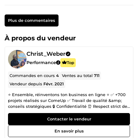
Plus de commentaires
À propos du vendeur
Christ_Weber
Performance
Top
Commandes en cours
4
Ventes au total
711
Vendeur depuis
Févr. 2021
⭐️ Ensemble, réinventons ton business en ligne ⭐️ ✅ +700
projets réalisés sur ComeUp ✅ Travail de qualité &amp;
conseils stratégiques 🔒 Confidentialité ⏰ Respect strict des
délais 👋 Je suis Christ, fondateur de l’agence
DCSTRATEGY. Avec mon équipe, j’accompagne les auteurs
Contacter le vendeur
et entrepreneurs sur Amazon KDP et le marketing digital à
360° pour construire un business rentable. 💬 Contacte-moi
En savoir plus
dès maintenant pour transformer ton projet en résultats