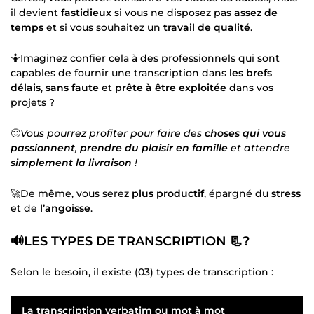
il devient
fastidieux
si vous ne disposez pas
assez de
temps
et si vous souhaitez un
travail de qualité
.
🤷Imaginez confier cela à des professionnels qui sont
capables de fournir une transcription dans
les brefs
délais
,
sans faute
et
prête à être exploitée
dans vos
projets ?
🙂
Vous pourrez profiter pour faire des
choses qui vous
passionnent
,
prendre du plaisir en famille
et attendre
simplement la livraison
!
🚀De même, vous serez
plus productif
, épargné du
stress
et de
l’angoisse
.
🔊LES TYPES DE TRANSCRIPTION 📃?
Selon le besoin, il existe (03) types de transcription :
La transcription verbatim ou mot à mot