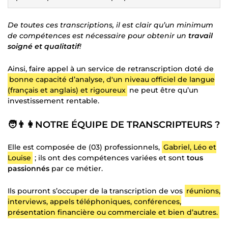
De toutes ces transcriptions, il est clair qu’un minimum
de compétences est nécessaire pour obtenir un
travail
soigné et qualitatif
!
Ainsi, faire appel à un service de retranscription doté de
bonne capacité d’analyse, d'un niveau officiel de langue
(français et anglais) et rigoureux
ne peut être qu’un
investissement rentable.
🧑👨👩NOTRE ÉQUIPE DE TRANSCRIPTEURS ?
Elle est composée de (03) professionnels,
Gabriel, Léo et
Louise
; ils ont des compétences variées et sont
tous
passionnés
par ce métier.
Ils pourront s’occuper de la transcription de vos
réunions,
interviews, appels téléphoniques, conférences,
présentation financière ou commerciale et bien d’autres.