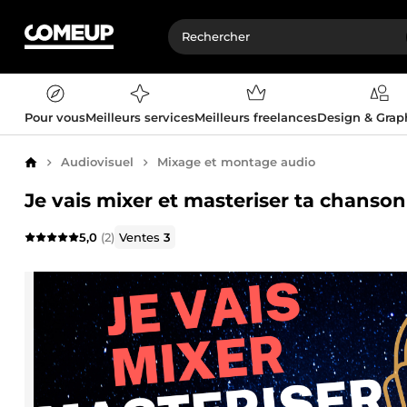
Pour vous
Meilleurs services
Meilleurs freelances
Design & Gra
Audiovisuel
Mixage et montage audio
Accueil
Je vais mixer et masteriser ta chanso
5,0
(2)
Ventes
3