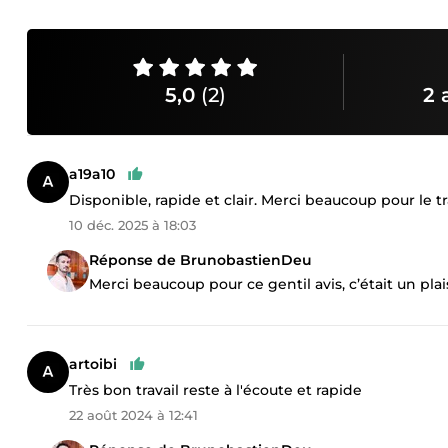
5,0
(2)
2 
a19a10
Disponible, rapide et clair. Merci beaucoup pour le tr
10 déc. 2025 à 18:03
Réponse de BrunobastienDeu
Merci beaucoup pour ce gentil avis, c’était un plai
artoibi
Très bon travail reste à l'écoute et rapide
22 août 2024 à 12:41