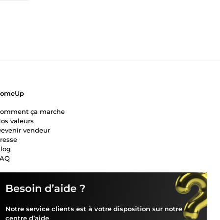
ComeUp
omment ça marche
os valeurs
evenir vendeur
resse
log
FAQ
Besoin d’aide ?
Notre service clients est à votre disposition sur notre
centre d’aide