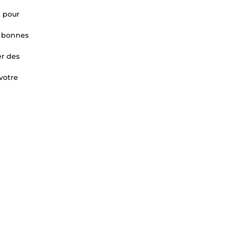
x pour
e bonnes
er des
 votre