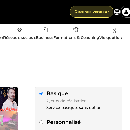
Devenez vendeur
on
Réseaux sociaux
Business
Formations & Coaching
Vie quotidienn
Basique
2 jours de réalisation
Service basique, sans option.
Personnalisé