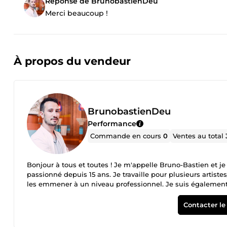
Réponse de BrunobastienDeu
Merci beaucoup !
À propos du vendeur
BrunobastienDeu
Performance
Commande en cours
0
Ventes au total
Bonjour à tous et toutes ! Je m'appelle Bruno-Bastien et je
passionné depuis 15 ans. Je travaille pour plusieurs artistes
les emmener à un niveau professionnel. Je suis également
de vivre à vous et votre travail pour arriver ensemble la ou v
Je nettoie votre podcast -Composition -Mixage -Mastering 
Contacter le