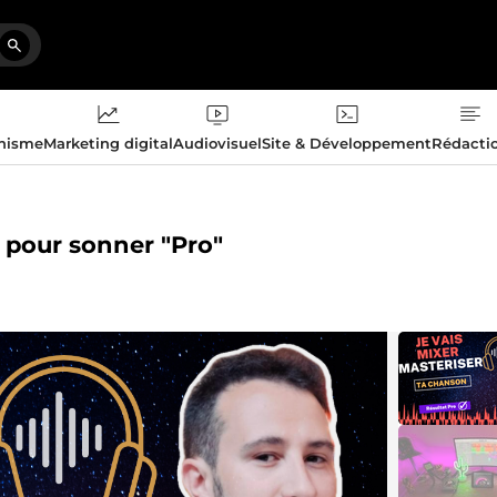
phisme
Marketing digital
Audiovisuel
Site & Développement
Rédacti
n pour sonner "Pro"