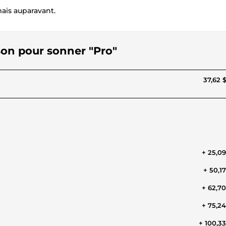
ais auparavant.
son pour sonner "Pro"
37,62 
+ 25,0
+ 50,1
+ 62,7
+ 75,2
+ 100,3