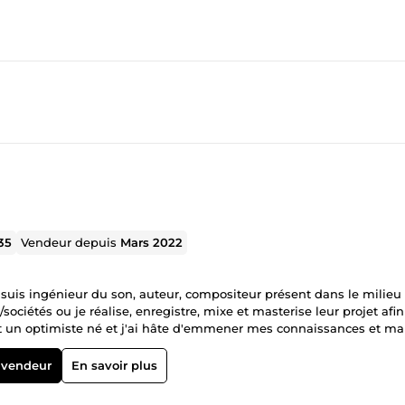
35
Vendeur depuis
Mars 2022
 suis ingénieur du son, auteur, compositeur présent dans le milieu 
/sociétés ou je réalise, enregistre, mixe et masterise leur projet afi
 un optimiste né et j'ai hâte d'emmener mes connaissances et ma 
ous desirez :) Mes services : -Je suis chanteur -J'enregistre des voix 
-Autotune sur vos voix
 vendeur
En savoir plus