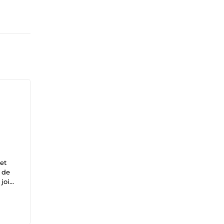
et
n de
joie
off -