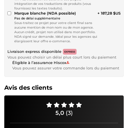
intégration de vos traductions de produits (vous
fournissez les textes traduits).
Marque blanche (NDA possible)
+ 187,28 $US
Pas de délai supplémentaire
Sous-traitez ce projet pour votre client final sans
aucune mention de mon nom ou de mon agence.
Aucun crédit, projet non utilisé dans mon portfolio.
NDA signé sur demande. Idéal pour les agences qui
élargissent leur offre e-commerce.
Livraison express disponible
EXPRESS
Vous pouvez choisir un délai plus court lors du paiement
Éligible à l’assurance Hiscox
Vous pouvez assurer votre commande lors du paiement
Avis des clients
5,0
(3)