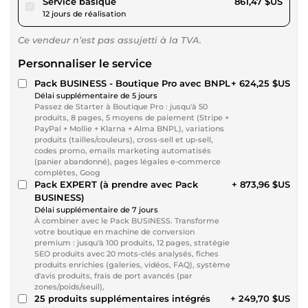
pour 793,98 $US
Service basique
861,47 $US
12 jours de réalisation
Ce vendeur n’est pas assujetti à la TVA.
Personnaliser le service
Pack BUSINESS - Boutique Pro avec BNPL
+ 624,25 $US
Délai supplémentaire de 5 jours
Passez de Starter à Boutique Pro : jusqu'à 50
produits, 8 pages, 5 moyens de paiement (Stripe +
PayPal + Mollie + Klarna + Alma BNPL), variations
produits (tailles/couleurs), cross-sell et up-sell,
codes promo, emails marketing automatisés
(panier abandonné), pages légales e-commerce
complètes, Goog
Pack EXPERT (à prendre avec Pack
+ 873,96 $US
BUSINESS)
Délai supplémentaire de 7 jours
À combiner avec le Pack BUSINESS. Transforme
votre boutique en machine de conversion
premium : jusqu'à 100 produits, 12 pages, stratégie
SEO produits avec 20 mots-clés analysés, fiches
produits enrichies (galeries, vidéos, FAQ), système
d'avis produits, frais de port avancés (par
zones/poids/seuil),
25 produits supplémentaires intégrés
+ 249,70 $US