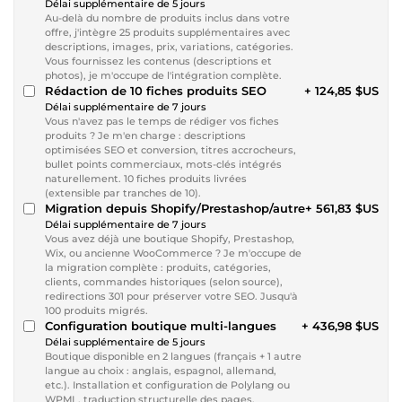
Délai supplémentaire de 5 jours
Au-delà du nombre de produits inclus dans votre
offre, j'intègre 25 produits supplémentaires avec
descriptions, images, prix, variations, catégories.
Vous fournissez les contenus (descriptions et
photos), je m'occupe de l'intégration complète.
Rédaction de 10 fiches produits SEO
+ 124,85 $US
Délai supplémentaire de 7 jours
Vous n'avez pas le temps de rédiger vos fiches
produits ? Je m'en charge : descriptions
optimisées SEO et conversion, titres accrocheurs,
bullet points commerciaux, mots-clés intégrés
naturellement. 10 fiches produits livrées
(extensible par tranches de 10).
Migration depuis Shopify/Prestashop/autre
+ 561,83 $US
Délai supplémentaire de 7 jours
Vous avez déjà une boutique Shopify, Prestashop,
Wix, ou ancienne WooCommerce ? Je m'occupe de
la migration complète : produits, catégories,
clients, commandes historiques (selon source),
redirections 301 pour préserver votre SEO. Jusqu'à
100 produits migrés.
Configuration boutique multi-langues
+ 436,98 $US
Délai supplémentaire de 5 jours
Boutique disponible en 2 langues (français + 1 autre
langue au choix : anglais, espagnol, allemand,
etc.). Installation et configuration de Polylang ou
WPML, traduction structurelle des pages,