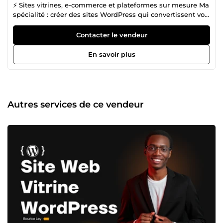
⚡ Sites vitrines, e-commerce et plateformes sur mesure Ma
spécialité : créer des sites WordPress qui convertissent vos
visiteurs en clients, pas juste des sites &quot;jolis&quot;
qui dorment. Ma méthode : recherche concurrentielle,
Contacter le vendeur
conception de maquette validée avec vous AVANT
intégration, optimisation performance score PageSpeed
En savoir plus
85+ minimum, formation personnalisée à la livraison. 📊
190 ventes ComeUp · 166 avis positifs · Top vendeur ·
Réponse moyenne 2h Stack maîtrisée : WordPress,
Elementor Pro, Bricks Builder, JetEngine, WooCommerce,
optimisation SEO technique, sécurité WordPress avancée.
Autres services de ce vendeur
Disponible pour : sites vitrines pro, e-commerce
WooCommerce, plateformes WordPress dynamiques
(annuaires, marketplaces, sites adhésion), audits
techniques, refontes.