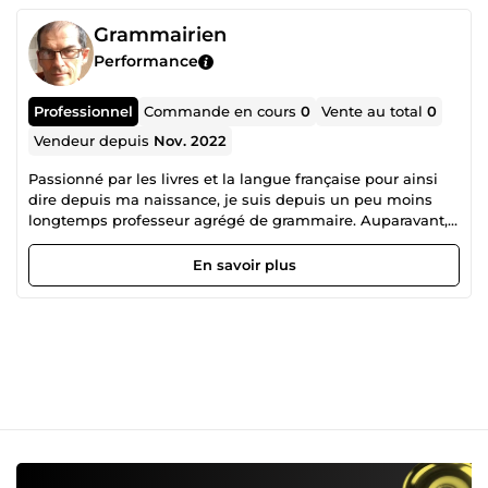
Grammairien
Performance
Professionnel
Commande en cours
0
Vente au total
0
Vendeur depuis
Nov. 2022
Passionné par les livres et la langue française pour ainsi
dire depuis ma naissance, je suis depuis un peu moins
longtemps professeur agrégé de grammaire. Auparavant,
j'ai suivi avec bonheur, en CPGE et à l'Université de Paris-
Sorbonne, des études de Lettres Classiques qui m'ont
En savoir plus
conduit à être reçu troisième à l'agrégation de grammaire
(option &quot;français ancien et moderne&quot;). J'ai
aujourd'hui derrière moi une longue carrière au service de
l’Éducation Nationale, pour laquelle mon titre de
professeur agrégé m'a permis d'enseigner le français, le
latin et le grec au collège, au lycée et à l'université.