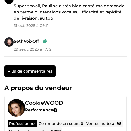
Super travail, Pauline a très bien capté ma demande
en terme d'intentions vocales. Efficacité et rapidité
de livraison, au top !
31 oct. 2025 à 09:11
SethVoixOff
29 sept. 2025 à 17:12
Plus de commentaires
À propos du vendeur
CookieWOOD
Performance
Professionnel
Commande en cours
0
Ventes au total
98