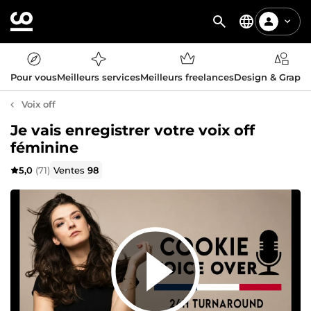
Pour vous
Meilleurs services
Meilleurs freelances
Design & Graph
Voix off
Je vais enregistrer votre voix off
féminine
5,0
(71)
Ventes
98