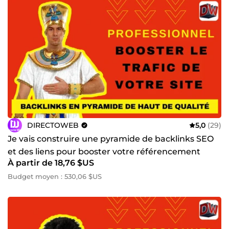
Accompagnement premium pour artisans, entreprises
locales, e‑commerces et créateurs de contenu **👉 Prêt à
booster votre visibilité et dépasser vos concurrents ? **
Contactez‑moi maintenant et je vous propose une
stratégie SEO + Backlinks sur mesure, adaptée à votre
secteur, avec des résultats visibles dès les premières
semaines. Cliquez sur “Commander” votre croissance
commence aujourd’hui.
DIRECTOWEB
5,0
(29)
Je vais construire une pyramide de backlinks SEO
et des liens pour booster votre référencement
À partir de 18,76 $US
Google
Budget moyen : 530,06 $US