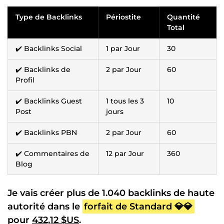
Type de Backlinks
Périostite
Quantité
Total
✔️ Backlinks Social
1 par Jour
30
✔️ Backlinks de
2 par Jour
60
Profil
✔️ Backlinks Guest
1 tous les 3
10
Post
jours
✔️ Backlinks PBN
2 par Jour
60
✔️ Commentaires de
12 par Jour
360
Blog
Je vais créer plus de 1.040 backlinks de haute
autorité dans le
forfait de Standard 💎💎
pour
432,12 $US
.