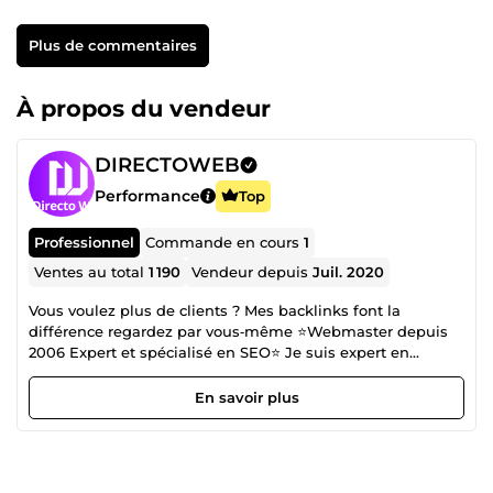
Plus de commentaires
À propos du vendeur
DIRECTOWEB
Performance
Top
Professionnel
Commande en cours
1
Ventes au total
1 190
Vendeur depuis
Juil. 2020
Vous voulez plus de clients ? Mes backlinks font la
différence regardez par vous‑même ⭐Webmaster depuis
2006 Expert et spécialisé en SEO⭐ Je suis expert en
référencement naturel (SEO) et spécialiste du netlinking,
avec une maîtrise complète de la création de backlinks, de
En savoir plus
l’optimisation de l’autorité de domaine, et de la visibilité
sur tous les réseaux sociaux. Depuis 2006, j’accompagne
des entreprises, indépendants et e‑commerces dans
l’augmentation de leur trafic organique, de leur