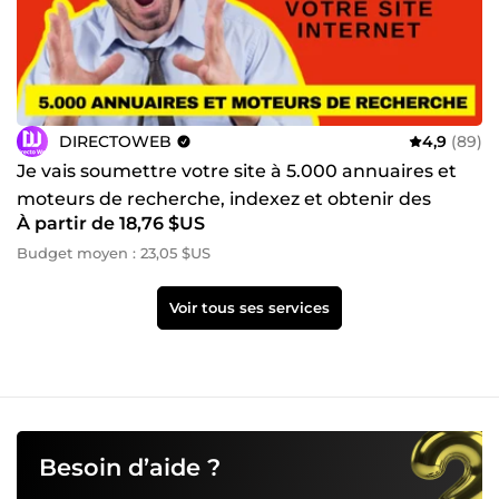
DIRECTOWEB
4,9
(89)
Je vais soumettre votre site à 5.000 annuaires et
moteurs de recherche, indexez et obtenir des
À partir de 18,76 $US
backlinks
Budget moyen : 23,05 $US
Voir tous ses services
Besoin d’aide ?