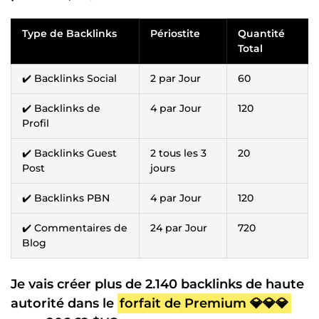
Type de Backlinks
Périostite
Quantité
Total
✔️ Backlinks Social
2 par Jour
60
✔️ Backlinks de
4 par Jour
120
Profil
✔️ Backlinks Guest
2 tous les 3
20
Post
jours
✔️ Backlinks PBN
4 par Jour
120
✔️ Commentaires de
24 par Jour
720
Blog
Je vais créer plus de 2.140 backlinks de haute
autorité dans le
forfait de Premium 💎💎💎