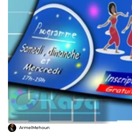
ArmelMehoun