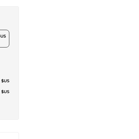
$US
7 $US
1 $US