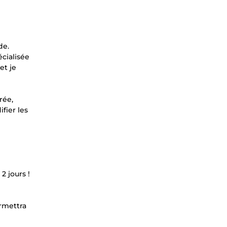
de.
cialisée
et je
rée,
fier les
 jours !
ermettra