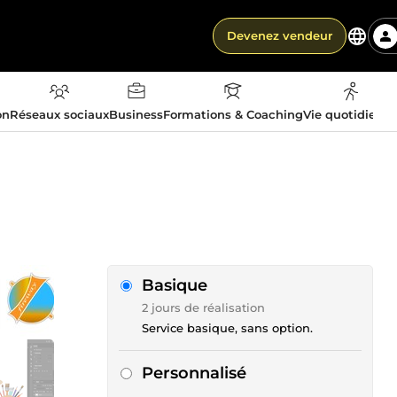
Devenez vendeur
on
Réseaux sociaux
Business
Formations & Coaching
Vie quotidienn
Basique
2 jours de réalisation
Service basique, sans option.
Personnalisé