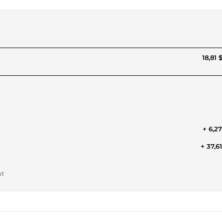
18,81 
+ 6,2
+ 37,6
nt