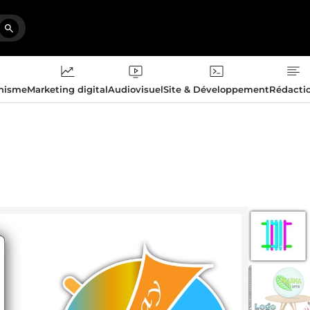
phisme
Marketing digital
Audiovisuel
Site & Développement
Rédacti