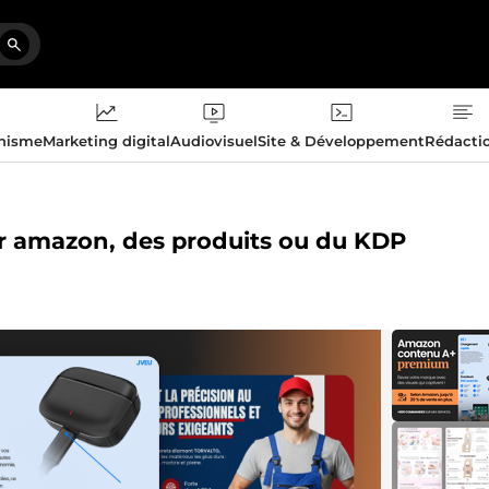
phisme
Marketing digital
Audiovisuel
Site & Développement
Rédacti
ur amazon, des produits ou du KDP