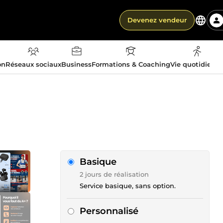
Devenez vendeur
on
Réseaux sociaux
Business
Formations & Coaching
Vie quotidienn
Basique
2 jours de réalisation
Service basique, sans option.
Personnalisé