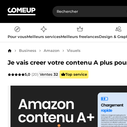
Pour vous
Meilleurs services
Meilleurs freelances
Design & Gra
Business
Amazon
Visuels
Accueil
Je vais creer votre contenu A plus po
5,0
(20)
Ventes
32
Top service