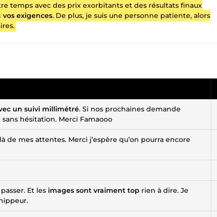
tre temps avec des prix exorbitants et des résultats finaux
 vos exigences
. De plus, je suis une personne patiente, alors
ires.
vec un suivi millimétré
. Si nos prochaines demande
x sans hésitation. Merci Famaooo
delà de mes attentes. Merci j’espère qu’on pourra encore
 passer. Et les
images sont vraiment top
rien à dire. Je
hippeur.