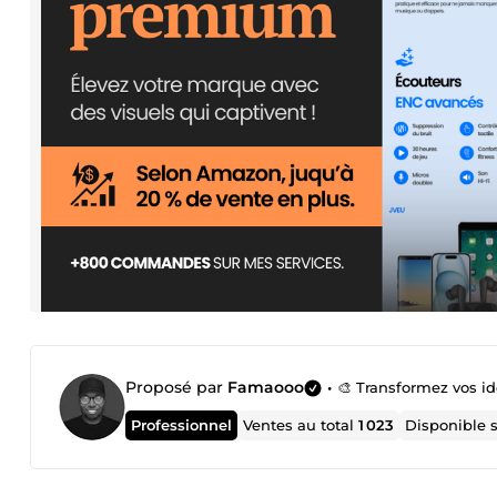
Proposé par
Famaooo
•
🎨 Transformez vos id
Professionnel
Ventes au total
1 023
Disponible 