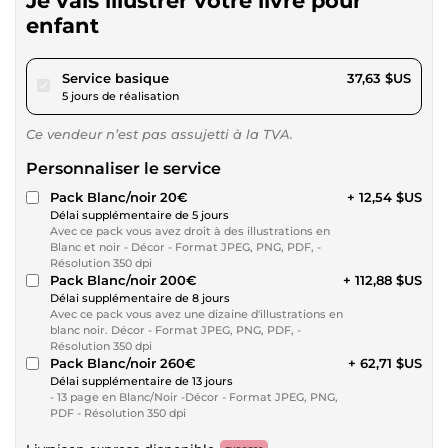
Je vais illustrer votre livre pour
enfant
pour 34,68 $US
Service basique
37,63 $US
5 jours de réalisation
Ce vendeur n’est pas assujetti à la TVA.
Personnaliser le service
Pack Blanc/noir 20€
+ 12,54 $US
Délai supplémentaire de 5 jours
Avec ce pack vous avez droit à des illustrations en
Blanc et noir - Décor - Format JPEG, PNG, PDF, -
Résolution 350 dpi
Pack Blanc/noir 200€
+ 112,88 $US
Délai supplémentaire de 8 jours
Avec ce pack vous avez une dizaine d'illustrations en
blanc noir. Décor - Format JPEG, PNG, PDF, -
Résolution 350 dpi
Pack Blanc/noir 260€
+ 62,71 $US
Délai supplémentaire de 13 jours
- 13 page en Blanc/Noir -Décor - Format JPEG, PNG,
PDF - Résolution 350 dpi