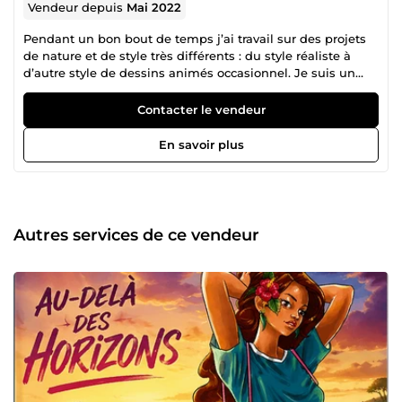
Vendeur depuis
Mai 2022
Pendant un bon bout de temps j’ai travail sur des projets
de nature et de style très différents : du style réaliste à
d’autre style de dessins animés occasionnel. Je suis un
artiste de grande flexibilité et d’une grande capacité
d’adaptation. J’ai de grande compétence technique et
Contacter le vendeur
artistique qui me permet d’effectuer avec succès toutes
les taches d’un artiste expérimenté : très bonne
En savoir plus
connaissance de couleur : d’éclairage et d’ombrage.
''L’adage dit, les images parlent d’elles-mêmes, et elles
sont surtout bien plus claires qu’un texte qui peut laisser
libre cours à l’imagination de chacun'' On m'appelle
Sourou, graphiste illustrateur. Plusieurs année
Autres services de ce vendeur
d'expérience en matière de création graphique; je viens
mettre mon expertise dans le domaine de la création
graphique à votre disposition. Prêt à vous servir!!!