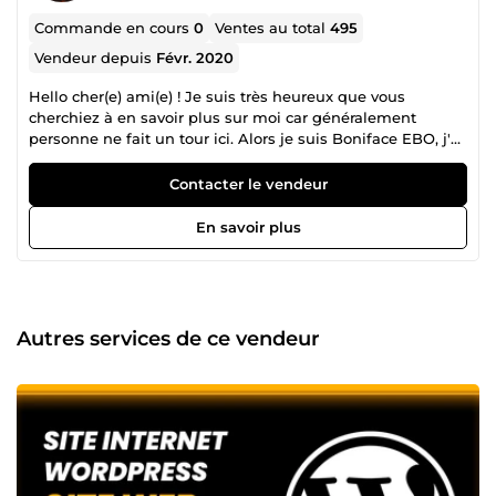
Commande en cours
0
Ventes au total
495
Vendeur depuis
Févr. 2020
Hello cher(e) ami(e) ! Je suis très heureux que vous
cherchiez à en savoir plus sur moi car généralement
personne ne fait un tour ici. Alors je suis Boniface EBO, j'ai
démarré sur internet en 2016 en tant que concepteur
Chatbot via manychat et Chatfuel. Après avoir
Contacter le vendeur
accompagné quelques dizaines d'entrepreneurs et
d'entreprises dans la mise en place des chatbot
En savoir plus
performants, je me suis tourné vers le marketing de façon
général : Conception de site web avec Wordpress et
Shopify (certifié par shopify) Conception de Chatbot avec
manychat, Chatfuel avec intégration de zapier et de
dialogflow Montage vidéo avec Camtasia, Première PRO et
Autres services de ce vendeur
récemment CapCut Design graphique avec Photoshop et
Canva Je me suis entièrement formé au processus
complet d'acquisition client : Publicité Google Ads (Certifié
par Google) Publicité Facebook Ads (Certifié par facebook)
Marketing d'influence Référencement naturel et Marketing
de contenu (certifié par Google et Hubspot) Fidélisation
client avec ces outils : E-mail marketing via klavio sur
shopify Email marketing via sendinblue Email marketing