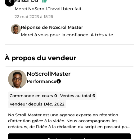
Raissa_DG
Merci NoScroll.Travail bien fait.
22 mai 2023 à 15:26
Réponse de NoScrollMaster
Merci à vous pour la confiance. A très vite.
À propos du vendeur
NoScrollMaster
Performance
Commande en cours
0
Ventes au total
6
Vendeur depuis
Déc. 2022
No Scroll Master est une agence experte en rétention
d’attention grâce à la vidéo. Nous accompagnons les
créateurs, de l’idée à la rédaction du script en passant par
le montage jusqu'au SEO et à la gestion de chaine
YouTube. Nous optimisons tout le processus de création