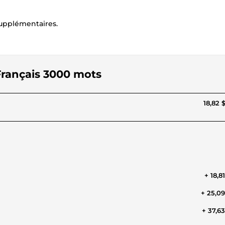
 supplémentaires.
s Français 3000 mots
18,82 
+ 18,8
+ 25,0
+ 37,6