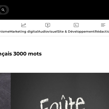
phisme
Marketing digital
Audiovisuel
Site & Développement
Rédacti
rançais 3000 mots