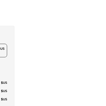
$US
1 $US
9 $US
3 $US