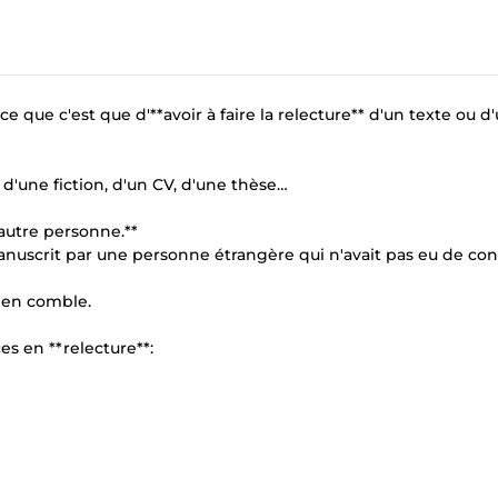
e que c'est que d'**avoir à faire la relecture** d'un texte ou d
 d'une fiction, d'un CV, d'une thèse…
 autre personne.**
on manuscrit par une personne étrangère qui n'avait pas eu de co
d en comble.
s en **relecture**: