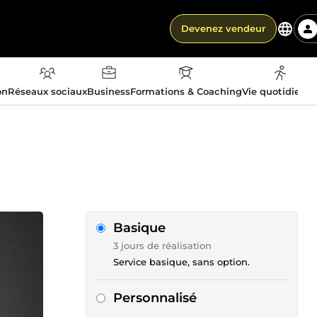
Devenez vendeur
on
Réseaux sociaux
Business
Formations & Coaching
Vie quotidienn
Basique
3 jours de réalisation
Service basique, sans option.
Personnalisé