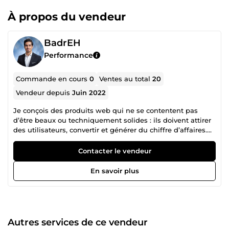
À propos du vendeur
BadrEH
Performance
Commande en cours
0
Ventes au total
20
Vendeur depuis
Juin 2022
Je conçois des produits web qui ne se contentent pas
d’être beaux ou techniquement solides : ils doivent attirer
des utilisateurs, convertir et générer du chiffre d’affaires.
Développeur spécialisé en applications web, intelligence
artificielle, SaaS, SEO et GEO, je maîtrise l’ensemble du
Contacter le vendeur
cycle produit : idée, conception, développement,
lancement, acquisition et optimisation. Je développe et
En savoir plus
exploite également mes propres SaaS, dont certains
génèrent aujourd’hui plusieurs milliers d’euros par mois.
Cette expérience me permet d’aborder chaque projet avec
une vision concrète du business, des coûts, de la
conversion et de la rentabilité. Ce que je fais pour vous
Autres services de ce vendeur
Sites web &amp; landing pages : interfaces modernes,