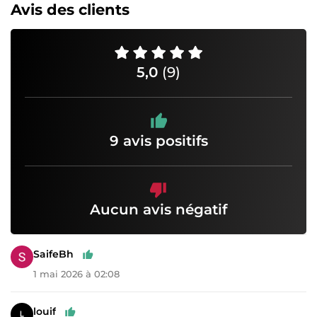
Avis des clients
5,0
(9)
9 avis positifs
Aucun avis négatif
SaifeBh
1 mai 2026 à 02:08
louif