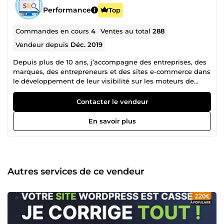
Performance
Top
Commandes en cours
4
Ventes au total
288
Vendeur depuis
Déc. 2019
Depuis plus de 10 ans, j’accompagne des entreprises, des
marques, des entrepreneurs et des sites e-commerce dans
le développement de leur visibilité sur les moteurs de
recherche. Spécialisé dans le référencement naturel (SEO)
et la création de backlinks français de qualité, j’aide mes
Contacter le vendeur
clients à renforcer l’autorité de leur site, améliorer leur
positionnement et attirer un trafic plus qualifié depuis
En savoir plus
Google, Bing, Yahoo et les autres moteurs de recherche.
Mon expertise couvre l’ensemble des leviers essentiels du
SEO : ✅ Audit et analyse SEO ✅ Optimisation technique et
amélioration des performances ✅ Stratégie de contenu et
rédaction optimisée ✅ Création de backlinks français
Autres services de ce vendeur
thématiques et contextualisés ✅ Développement de
l’autorité et de la popularité du site ✅ Amélioration des
indicateurs SEO : Trust Flow, Domain Authority et Domain
Rating ✅ Mise en place de stratégies de netlinking
adaptées à votre secteur d’activité Chaque projet bénéficie
d’une approche personnalisée, basée sur vos objectifs,