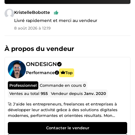
KristelleBobotte
Livré rapidement et merci au vendeur
8 août 2026 à 12:19
À propos du vendeur
ONDESIGN
Performance
Top
Professionnel
Commande en cours
0
Ventes au total
955
Vendeur depuis
Janv. 2020
🚀 J'aide les entrepreneurs, freelances et entreprises à
développer leur activité grâce à des solutions digitales
modernes, performantes et orientées résultats. Mon
objectif est de créer des systèmes qui améliorent votre
visibilité, renforcent votre image de marque et
Contacter le vendeur
automatisent vos processus afin que vous puissiez vous