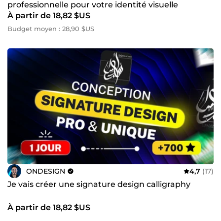
professionnelle pour votre identité visuelle
services. Chaque collaboration repose sur une approche
À partir de 18,82 $US
personnalisée, une communication transparente et une
véritable vision business. Mon objectif n'est pas
Budget moyen : 28,90 $US
simplement de livrer un projet, mais de créer des solutions
digitales qui génèrent de la valeur, des clients et une
croissance durable pour votre activité.
ONDESIGN
4,7
(17)
Je vais créer une signature design calligraphy
À partir de 18,82 $US