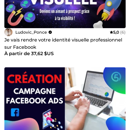
utilisateur et la conversion. 💬 Prêt à passer au niveau
supérieur ? Contactez-moi directement via le bouton de
messagerie. Décrivez-moi votre projet et vos objectifs, je
vous réponds rapidement pour que nous puissions
analyser ensemble la meilleure direction à prendre. À tout
de suite, Ludovic.
Ludovic_Ponce
5,0
(6)
Je vais rendre votre identité visuelle professionnel
sur Facebook
À partir de 37,62 $US