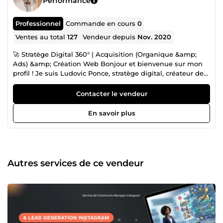
Performance
Professionnel
Commande en cours
0
Ventes au total
127
Vendeur depuis
Nov. 2020
🚀 Stratège Digital 360° | Acquisition (Organique &amp;
Ads) &amp; Création Web Bonjour et bienvenue sur mon
profil ! Je suis Ludovic Ponce, stratège digital, créateur de
sites web et expert en acquisition de trafic. Si vous êtes ici,
c'est que vous ne cherchez pas un simple prestataire qui
Contacter le vendeur
exécute des tâches sans réfléchir. Vous cherchez un
véritable partenaire capable de concevoir un plan d'action
En savoir plus
global pour faire décoller votre activité de manière
pérenne. 🛠️ MON ADN : L'APPROCHE 360° Depuis 2020, j'ai
quitté le salariat par soif de liberté et d'indépendance.
Autodidacte passionné et passé par la rigoureuse
sélection de l'École 42, j'ai développé une vision globale
Autres services de ce vendeur
qui fait la différence pour vos projets : La Stratégie (La
fondation) : Avant de dépenser le moindre euro ou de
créer une page, je vous aide à définir une stratégie claire.
Ciblage, positionnement, choix des canaux de
communication : on pose des bases solides. L'Acquisition
(Le trafic) : J'attire votre client idéal grâce à une approche