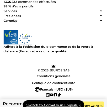
1 335 232
commandes effectuées
99 %
d’avis positifs
Services
Freelances
ComeUp
Adhère à la Fédération du e-commerce et de la vente à
distance (Fevad) et à sa charte qualité.
© 2026 5EUROS SAS
Conditions générales
Politique de confidentialité
Français • USD ($US)
Recommandé
Switch to ComeUp in English.
Commander
382,46 $US