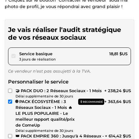
photo de profil, je vous répondrai avec grand plaisir !
Je vais réaliser l'audit stratégique
de vos réseaux sociaux
pour 17,34 $US
Service basique
18,81 $US
3 jours de réalisation
Ce vendeur n’est pas assujetti à la TVA.
Personnaliser le service
🤝 PACK DUO : 2 Réseaux Sociaux - 1 Mois
+ 238,24 $US
Délai supplémentaire de 30 jours
🌐 PACK ÉCOSYSTÈME : 3
+ 363,64 $US
RECOMMANDÉ
Réseaux Sociaux - 1 Mois 🔥
LE PLUS POPULAIRE - Le
meilleur rapport qualité/prix
de ComeUp
Délai supplémentaire de 30 jours
👑 PACK EMPIRE 360 : Jusqu'à 4 Réseaux -
+ 614,42 $US