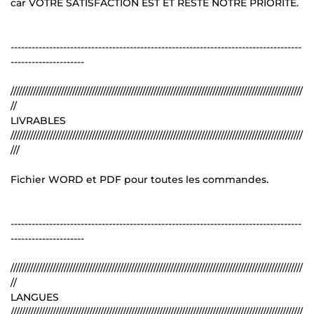
car VOTRE SATISFACTION EST ET RESTE NOTRE PRIORITÉ.
-----------------------------------------------------------------------------------
---------------------
////////////////////////////////////////////////////////////////////////////////////////////////////////
//
LIVRABLES
////////////////////////////////////////////////////////////////////////////////////////////////////////
///
Fichier WORD et PDF pour toutes les commandes.
-----------------------------------------------------------------------------------
---------------------
////////////////////////////////////////////////////////////////////////////////////////////////////////
//
LANGUES
////////////////////////////////////////////////////////////////////////////////////////////////////////