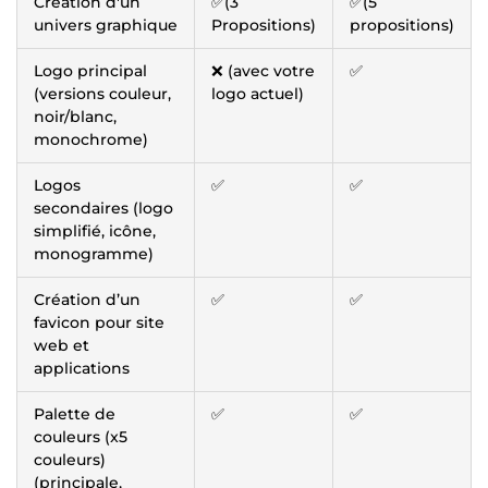
Création d'un
✅(3
✅(5
univers graphique
Propositions)
propositions)
Logo principal
❌ (avec votre
✅
(versions couleur,
logo actuel)
noir/blanc,
monochrome)
Logos
✅
✅
secondaires (logo
simplifié, icône,
monogramme)
Création d’un
✅
✅
favicon pour site
web et
applications
Palette de
✅
✅
couleurs (x5
couleurs)
(principale,