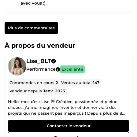
avec vous :)
Plus de commentaires
À propos du vendeur
Lise_BLT
Performance
Excellente
Commandes en cours
2
Ventes au total
147
Vendeur depuis
Janv. 2023
Hello, moi, c’est Lise 👋 Créative, passionnée et pleine
d’idées, j’aime imaginer, inventer et donner vie à des
projets qui ne passent pas inaperçus ! Depuis plus de 8
ans, j’accompagne les entrepreneurs, les entreprises et les
marques dans le développement de leur image et de leur
Contacter le vendeur
visibilité, aussi bien sur le digital qu’au niveau local. Mon
objectif ? Transformer vos idées en une communication