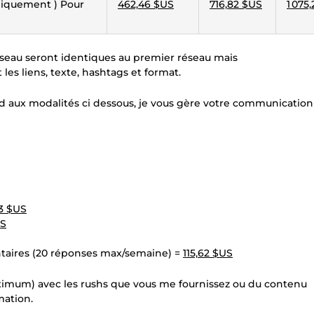
uniquement ) Pour
462,46 $US
716,82 $US
1 075
éseau seront identiques au premier réseau mais
s liens, texte, hashtags et format.
d aux modalités ci dessous, je vous gère votre communication
53 $US
US
aires (20 réponses max/semaine) =
115,62 $US
ximum) avec les rushs que vous me fournissez ou du contenu
mation.