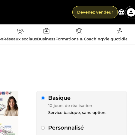
Devenez vendeur
on
Réseaux sociaux
Business
Formations & Coaching
Vie quotidienn
Basique
10 jours de réalisation
Service basique, sans option.
Personnalisé