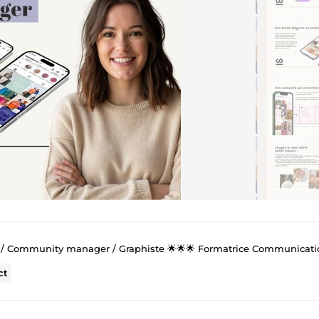
mmunity manager / Graphiste 🌟🌟🌟 Formatrice Communication digital & lo
ct