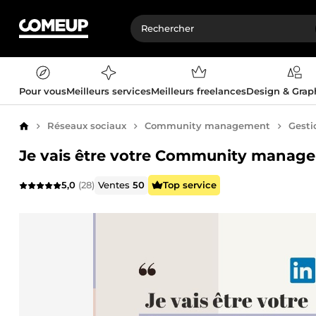
Pour vous
Meilleurs services
Meilleurs freelances
Design & Gra
Réseaux sociaux
Community management
Gesti
Accueil
Je vais être votre Community manage
5,0
(28)
Ventes
50
Top service