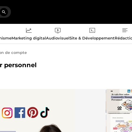
phisme
Marketing digital
Audiovisuel
Site & Développement
Rédacti
on de compte
r personnel