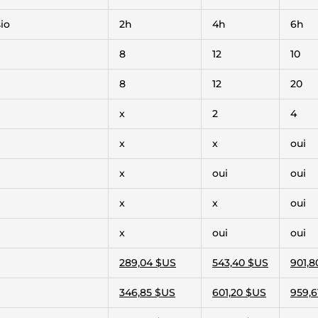
io
2h
4h
6h
8
12
10
8
12
20
x
2
4
x
x
oui
x
oui
oui
x
x
oui
x
oui
oui
289,04 $US
543,40 $US
901,8
346,85 $US
601,20 $US
959,6