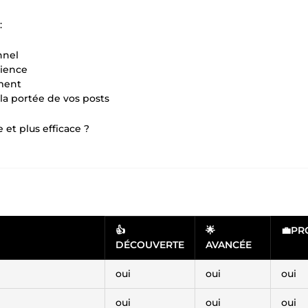
:
nnel
dience
ement
la portée de vos posts
et plus efficace ?
👍
🌟
💼PR
DÉCOUVERTE
AVANCÉE
oui
oui
oui
oui
oui
oui