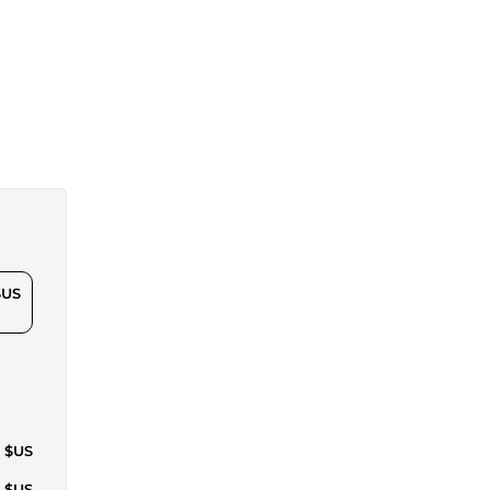
$US
6 $US
2 $US