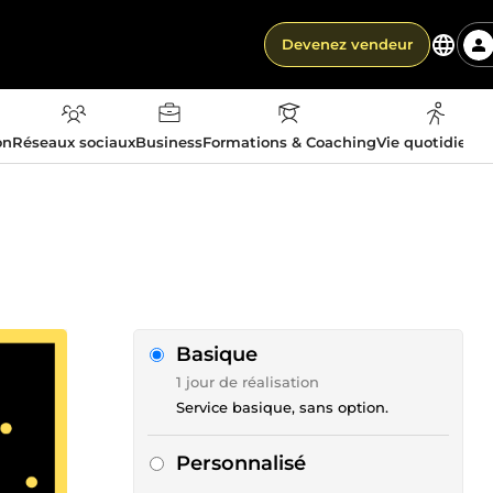
Devenez vendeur
on
Réseaux sociaux
Business
Formations & Coaching
Vie quotidienn
Basique
1 jour de réalisation
Service basique, sans option.
Personnalisé