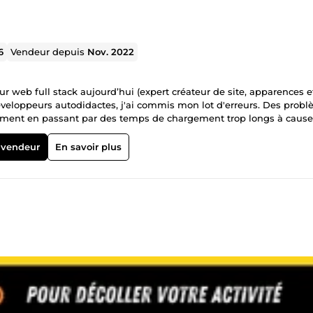
6
Vendeur depuis
Nov. 2022
web full stack aujourd’hui (expert créateur de site, apparences e
veloppeurs autodidactes, j'ai commis mon lot d'erreurs. Des prob
cement en passant par des temps de chargement trop longs à cause
 sentir dès le premier regard, j'ai tout expérimenté. Mais c'est
étences et développer une méthodologie rigoureuse. Aujourd'hui, 
 vendeur
En savoir plus
rantir des sites web performants et optimisés. Que vous souhaitiez
en ligne performante je vous propose des solutions sur mesure av
atisfaire dans la: 1-Creation de tunnel de vente systeme.io Vous av
ur vous aider à le concrétiser. De la définition de vos besoins à la
ccompagnement personnalisé. Prêt à donner vie à votre projet web ?