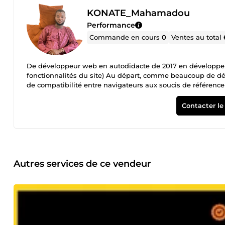
KONATE_Mahamadou
Performance
Commande en cours
0
Ventes au total
De développeur web en autodidacte de 2017 en développeur 
fonctionnalités du site) Au départ, comme beaucoup de dé
de compatibilité entre navigateurs aux soucis de référen
d’images de fichiers lourdes, des sites non professionnels à
justement grâce à ces échecs que j'ai pu affiner mes comp
Contacter le
mets mon expérience au service de vos projets pour vous ga
Un blog dynamique 2-Une vitrine élégante 3-Une boutique 
WordPress et Shopify Et je serai aussi en mesure de vous s
projet web qui concerne ces divers domaines ? Je suis là po
en place de votre stratégie digitale, je vous propose un a
Contactez-moi pour une estimation gratuite !
Autres services de ce vendeur