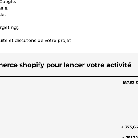
 Google.
ale.
de.
rgeting).
ite et discutons de votre projet
erce shopify pour lancer votre activité
187,83 
+ 375,6
+ 751,3