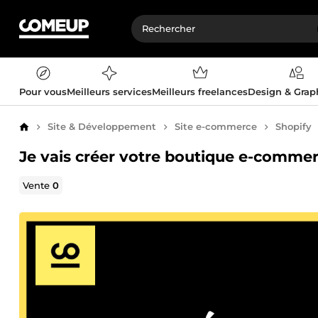
Pour vous
Meilleurs services
Meilleurs freelances
Design & Gra
Site & Développement
Site e-commerce
Shopify
Accueil
Je vais créer votre boutique e-commerc
Vente
0