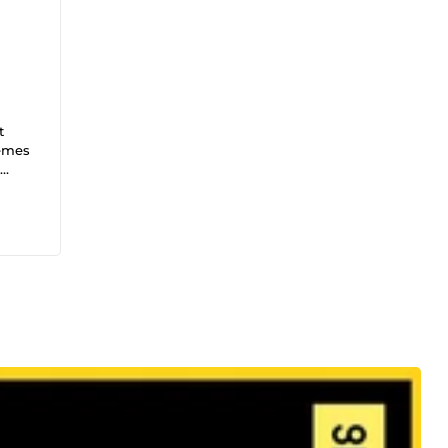
t
lèmes
je
: 1-
ec
ez un
 mise