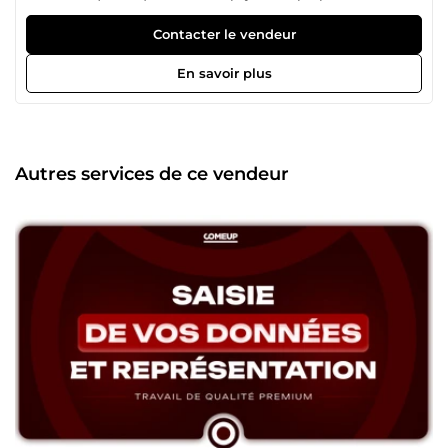
pour structurer vos projets, organiser vos données, et
rendre vos présentations lisibles, professionnelles et
Contacter le vendeur
prêtes à l’emploi. Mon objectif est simple : vous faire
gagner du temps, éviter le stress, et vous livrer un travail
En savoir plus
propre, clair et bien présenté. Pas de surcharge. Pas de
fichiers compliqués. Juste ce qu’il faut, bien fait. 🔹 Voici ce
que je fais pour vous : ✔ Création de bases de données
fiables pour vos études ou projets ✔ Rédaction ou
réécriture de rapports, documents académiques, fiches de
Autres services de ce vendeur
projet ✔ Mise en forme PowerPoint pour vos présentations
(pro ou académiques) ✔ Réalisation de graphiques clairs et
propres sous Excel ✔ Appui au suivi-évaluation de projet
(tableaux de bord, indicateurs…) Je travaille avec méthode,
calme et rigueur. Chaque livrable est vérifié, relu, présenté
de façon à être compréhensible pour vous et lisible pour
les autres. J’accorde beaucoup d’importance aux détails,
parce que c’est souvent là que se joue la différence entre
un projet moyen et un projet qu’on respecte. 🔹 Ce que je
vous garantis ✔ Un rendu propre, fluide et professionnel ✔
Une écoute réelle de vos besoins ✔ Une livraison dans les
délais ✔ Un tarif adapté à la qualité et au temps investi
Vous avez une question ou un besoin spécifique ?
Contactez-moi via le bouton &quot;Contacter&quot;. C’est