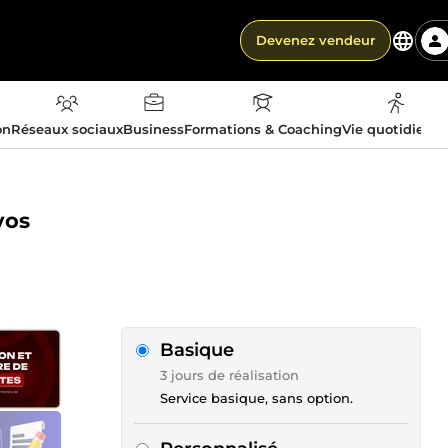
Devenez vendeur
on
Réseaux sociaux
Business
Formations & Coaching
Vie quotidienn
vos
Basique
3 jours de réalisation
Service basique, sans option.