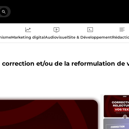
phisme
Marketing digital
Audiovisuel
Site & Développement
Rédacti
a correction et/ou de la reformulation de 