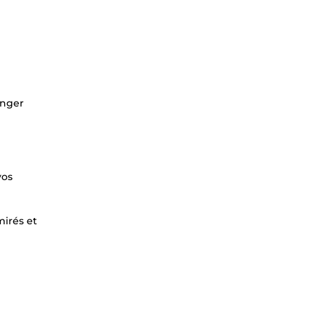
anger
vos
mirés et