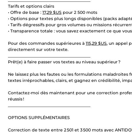
________________________________________
Tarifs et options clairs
• Offre de base :
17,29 $US
pour 2 500 mots
• Options pour textes plus longs disponibles (packs adap
• Tarifs dégressifs pour gros volumes ou missions récurren
• Transparence totale : vous savez exactement ce que vo
Pour des commandes supérieures à
115,29 $US
, un appel 
directement sur votre texte.
________________________________________
Prêt(e) à faire passer vos textes au niveau supérieur ?
Ne laissez plus les fautes ou les formulations maladroites 
textes irréprochables, clairs, et gagnez en crédibilité, impa
Contactez-moi dès maintenant pour une correction professi
réussis !
________________________________________
OPTIONS SUPPLÉMENTAIRES
Correction de texte entre 2 501 et 3 500 mots avec ANTIDO