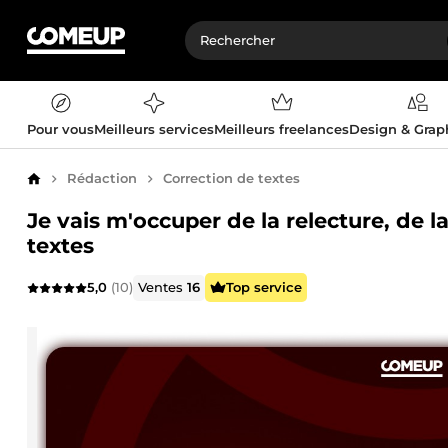
Pour vous
Meilleurs services
Meilleurs freelances
Design & Gra
Rédaction
Correction de textes
Accueil
Je vais m'occuper de la relecture, de l
textes
5,0
(10)
Ventes
16
Top service