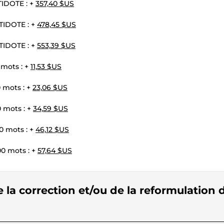
TIDOTE : +
357,40 $US
NTIDOTE : +
478,45 $US
NTIDOTE : +
553,39 $US
 mots : +
11,53 $US
 mots : +
23,06 $US
0 mots : +
34,59 $US
0 mots : +
46,12 $US
00 mots : +
57,64 $US
e la correction et/ou de la reformulation 