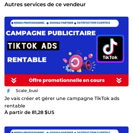
confiez votre mission, votre mission devient la nôtre. Et
Autres services de ce vendeur
c’est avec cette philosophie que nous satisfaisons nos
clients. Nous avons satisfait d’énormes clients en 6 mois
juste après notre lancement hors de comeup. Notre
figurante succès après notre lancement est grâce à notre
travaille acharnés en internes, sans oublier la satisfaction
clientèle dont chaque membre de l’équipe avait fait
preuve (expériences) avant la constitution de scale_busi .
Ainsi, notre regroupement se révèle comme un hyper
atout pour n’importe quelles entreprises ou marques.
Inscrit nouvellement sur comeup, scale busi poursuit
comme objectif de vous aider dans tous vos projets
marketing. Scale busi, votre partenaire de réussite digitale
Scale_busi
Je vais créer et gérer une campagne TikTok ads
rentable
À partir de 81,28 $US