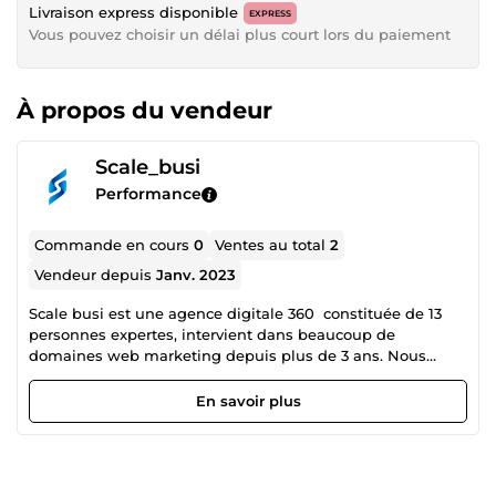
Livraison express disponible
EXPRESS
Vous pouvez choisir un délai plus court lors du paiement
À propos du vendeur
Scale_busi
Performance
Commande en cours
0
Ventes au total
2
Vendeur depuis
Janv. 2023
Scale busi est une agence digitale 360 constituée de 13
personnes expertes, intervient dans beaucoup de
domaines web marketing depuis plus de 3 ans. Nous
intervenons en tant que consultant marketing,media
buyer, développeur web, copywriter, rédacteur SEO,
En savoir plus
créateur de site web avec CMS comme WordPress, etc
Avec notre vision 360, nous intervenons à la fois sur
plusieurs missions afin de proposer un rapport meilleure
qualité et bon prix à nos clients. Une fois que vous nous