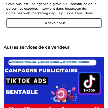
Scale busi est une agence digitale 360 constituée de 13
personnes expertes, intervient dans beaucoup de
domaines web marketing depuis plus de 3 ans. Nous
intervenons en tant que consultant marketing,media
buyer, développeur web, copywriter, rédacteur SEO,
En savoir plus
créateur de site web avec CMS comme WordPress, etc
Avec notre vision 360, nous intervenons à la fois sur
plusieurs missions afin de proposer un rapport meilleure
qualité et bon prix à nos clients. Une fois que vous nous
confiez votre mission, votre mission devient la nôtre. Et
Autres services de ce vendeur
c’est avec cette philosophie que nous satisfaisons nos
clients. Nous avons satisfait d’énormes clients en 6 mois
juste après notre lancement hors de comeup. Notre
figurante succès après notre lancement est grâce à notre
travaille acharnés en internes, sans oublier la satisfaction
clientèle dont chaque membre de l’équipe avait fait
preuve (expériences) avant la constitution de scale_busi .
Ainsi, notre regroupement se révèle comme un hyper
atout pour n’importe quelles entreprises ou marques.
Inscrit nouvellement sur comeup, scale busi poursuit
comme objectif de vous aider dans tous vos projets
marketing. Scale busi, votre partenaire de réussite digitale