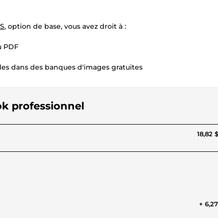
US
, option de base, vous avez droit à :
u PDF
nibles dans des banques d'images gratuites
ok professionnel
18,82 
+ 6,2