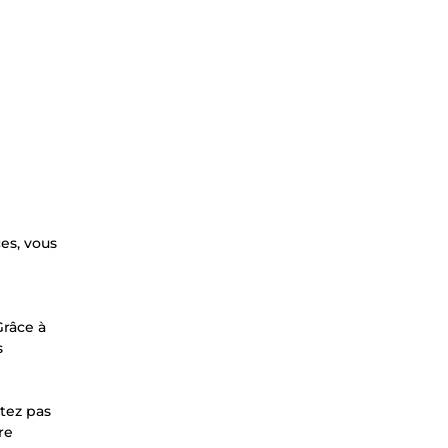
es, vous
Grâce à
s
itez pas
re