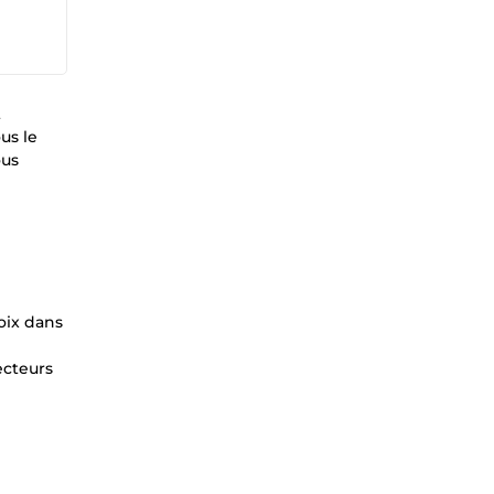
t
us le
ous
oix dans
ecteurs