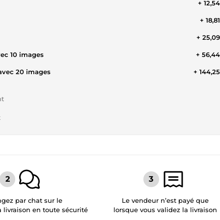
+ 12,5
+ 18,8
+ 25,0
vec 10 images
+ 56,4
 avec 20 images
+ 144,2
nt
t
gez par chat sur le
Le vendeur n’est payé que
a livraison en toute sécurité
lorsque vous validez la livraison