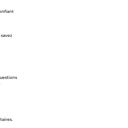
onfiant
 savez
questions
s
taires.