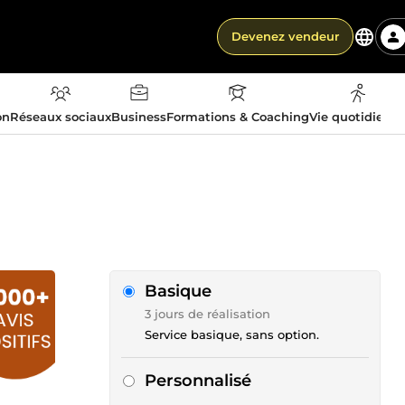
Devenez vendeur
on
Réseaux sociaux
Business
Formations & Coaching
Vie quotidienn
Basique
3 jours de réalisation
Service basique, sans option.
Personnalisé