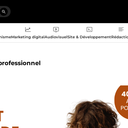
phisme
Marketing digital
Audiovisuel
Site & Développement
Rédacti
professionnel