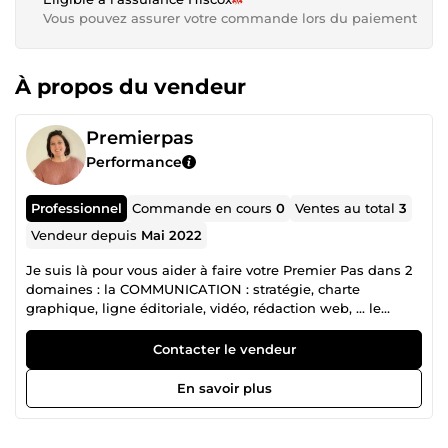
Vous pouvez assurer votre commande lors du paiement
À propos du vendeur
Premierpas
Performance
Professionnel
Commande en cours
0
Ventes au total
3
Vendeur depuis
Mai 2022
Je suis là pour vous aider à faire votre Premier Pas dans 2
domaines : la COMMUNICATION : stratégie, charte
graphique, ligne éditoriale, vidéo, rédaction web, ... le
DEVELOPPEMENT PROFESSIONNEL : trouver sa voie,
identifier ses talents, mieux se connaitre, vaincre ses
Contacter le vendeur
croyances limitantes, ...
En savoir plus