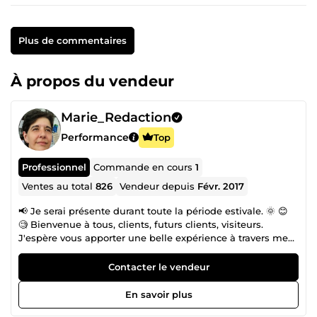
Plus de commentaires
À propos du vendeur
Marie_Redaction
Performance
Top
Professionnel
Commande en cours
1
Ventes au total
826
Vendeur depuis
Févr. 2017
📢 Je serai présente durant toute la période estivale. 🌞 😊
🧐 Bienvenue à tous, clients, futurs clients, visiteurs.
J'espère vous apporter une belle expérience à travers mes
prestations. 🤩 ⭕ Veillez à bien choisir la prestation ET les
options appropriées à votre besoin afin d'éviter
Contacter le vendeur
l'ANNULATION d'une commande passée. Si vous avez un
doute, n'hésitez pas à me contacter auparavant. Merci
En savoir plus
infiniment. 🙏 🗨️❓ Si vous avez des questions, n'hésitez pas