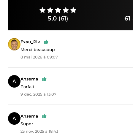
5,0
(61)
61 
Exau_Plk
Merci beaucoup
8 mai 2026 à 09:07
Ansema
Parfait
9 déc. 2025 à 13:07
Ansema
Super
23 nov. 2025 à 18:43