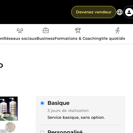
Devenez vendeur
on
Réseaux sociaux
Business
Formations & Coaching
Vie quotidienn
D
Basique
3 jours de réalisation
Service basique, sans option.
Personnalisé