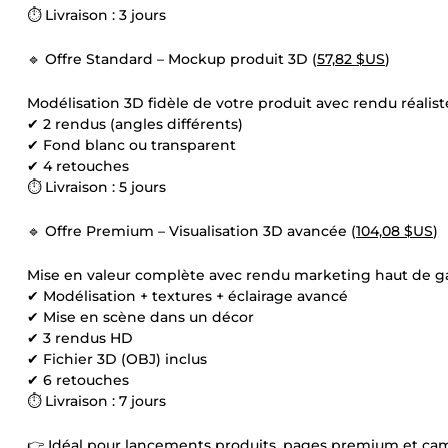
⏱ Livraison : 3 jours
🔹 Offre Standard – Mockup produit 3D (
57,82 $US
)
Modélisation 3D fidèle de votre produit avec rendu réalist
✔ 2 rendus (angles différents)
✔ Fond blanc ou transparent
✔ 4 retouches
⏱ Livraison : 5 jours
🔹 Offre Premium – Visualisation 3D avancée (
104,08 $US
)
Mise en valeur complète avec rendu marketing haut de 
✔ Modélisation + textures + éclairage avancé
✔ Mise en scène dans un décor
✔ 3 rendus HD
✔ Fichier 3D (OBJ) inclus
✔ 6 retouches
⏱ Livraison : 7 jours
👉 Idéal pour lancements produits, pages premium et cam