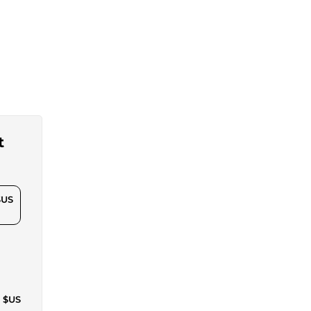
t
$US
9 $US