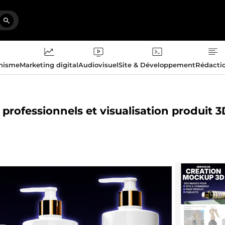
phisme
Marketing digital
Audiovisuel
Site & Développement
Rédacti
rofessionnels et visualisation produit 3