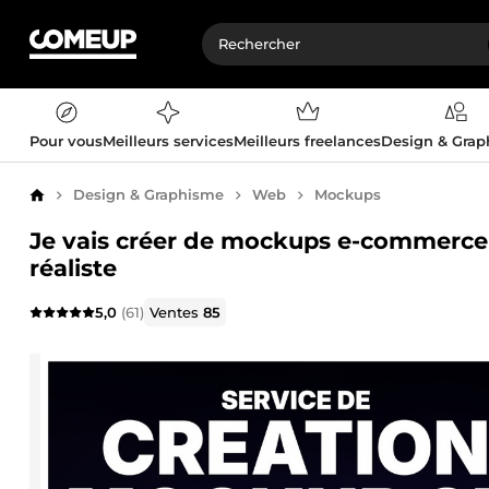
Pour vous
Meilleurs services
Meilleurs freelances
Design & Gra
Design & Graphisme
Web
Mockups
Accueil
Je vais créer de mockups e-commerce p
réaliste
5,0
(61)
Ventes
85