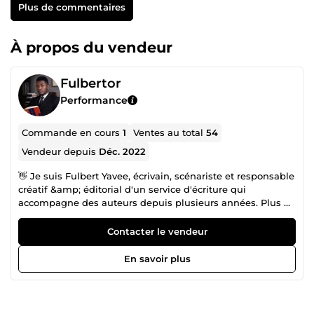
Plus de commentaires
À propos du vendeur
Fulbertor
Performance
Commande en cours
1
Ventes au total
54
Vendeur depuis
Déc. 2022
👋 Je suis Fulbert Yavee, écrivain, scénariste et responsable
créatif &amp; éditorial d'un service d'écriture qui
accompagne des auteurs depuis plusieurs années. Plus de
300 auteurs ont déjà été accompagnés grâce à cette
approche. 🤝 🎯 CE QUI ME DIFFÉRENCIE : Beaucoup de
Contacter le vendeur
rédacteurs écrivent un texte. Moi, je pilote votre projet de
bout en bout : de l'écriture du manuscrit jusqu'à sa mise
En savoir plus
en valeur auprès des lecteurs. Je sais ce qui se vend,
comment structurer un livre, créer une couverture
percutante, et toucher le bon public cible. 💡 ✨ CE QUE JE
VOUS APPORTE : ✦ *Une plume qui donne vie à vos