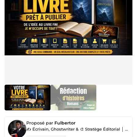
Proposé par
Fulbertor
✍️ Écrivain, Ghostwriter & 🎨 Stratège Éditorial │ ⭐ 50 Avis...