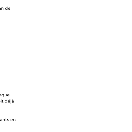
lan de
haque
it déjà
tants en