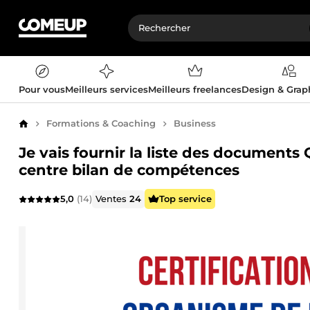
Pour vous
Meilleurs services
Meilleurs freelances
Design & Gra
Formations & Coaching
Business
Accueil
Je vais fournir la liste des document
centre bilan de compétences
5,0
(14)
Ventes
24
Top service