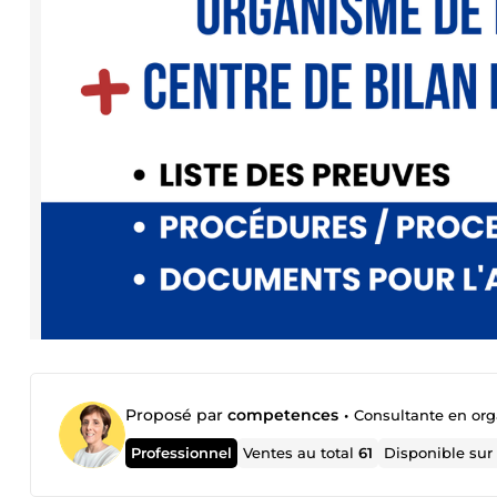
Proposé par
competences
•
Consultante en org
Professionnel
Ventes au total
61
Disponible su