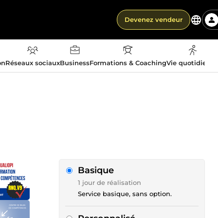
Devenez vendeur
on
Réseaux sociaux
Business
Formations & Coaching
Vie quotidienn
Basique
1 jour de réalisation
Service basique, sans option.