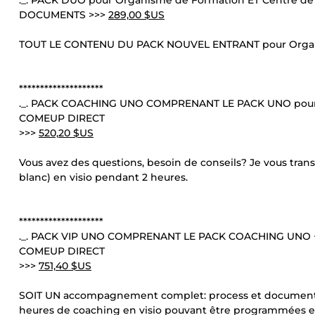
._. PACK DUO pour Organisme de Formation ET Centre d
DOCUMENTS >>>
289,00 $US
TOUT LE CONTENU DU PACK NOUVEL ENTRANT pour Organis
********************
._. PACK COACHING UNO COMPRENANT LE PACK UNO pour
COMEUP DIRECT
>>>
520,20 $US
Vous avez des questions, besoin de conseils? Je vous trans
blanc) en visio pendant 2 heures.
********************
._. PACK VIP UNO COMPRENANT LE PACK COACHING UNO
COMEUP DIRECT
>>>
751,40 $US
SOIT UN accompagnement complet: process et document
heures de coaching en visio pouvant être programmées en