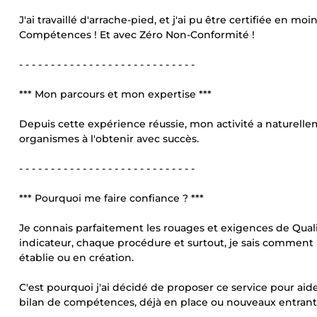
J'ai travaillé d'arrache-pied, et j'ai pu être certifiée en m
Compétences ! Et avec Zéro Non-Conformité !
- - - - - - - - - - - - - - - - - - - - - - - - - - - -
*** Mon parcours et mon expertise ***
Depuis cette expérience réussie, mon activité a naturel
organismes à l'obtenir avec succès.
- - - - - - - - - - - - - - - - - - - - - - - - - - - -
*** Pourquoi me faire confiance ? ***
Je connais parfaitement les rouages et exigences de Qual
indicateur, chaque procédure et surtout, je sais comment ad
établie ou en création.
C'est pourquoi j'ai décidé de proposer ce service pour ai
bilan de compétences, déjà en place ou nouveaux entrant