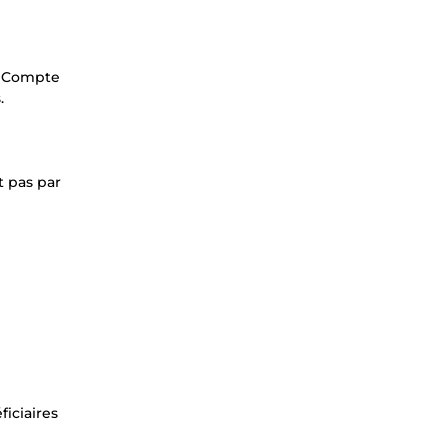
le Compte
.
t pas par
iciaires