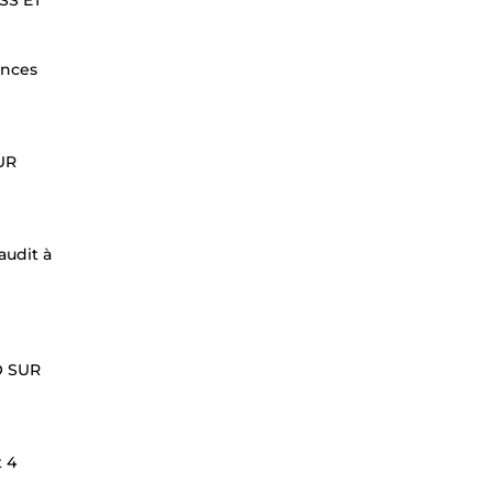
SS ET
ences
UR
audit à
O SUR
 4