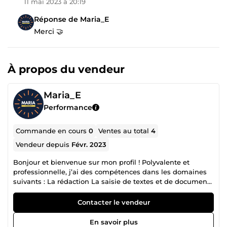
11 mai 2023 à 20:19
Réponse de Maria_E
Merci 🤝
À propos du vendeur
Maria_E
Performance
Commande en cours
0
Ventes au total
4
Vendeur depuis
Févr. 2023
Bonjour et bienvenue sur mon profil ! Polyvalente et
professionnelle, j’ai des compétences dans les domaines
suivants : La rédaction La saisie de textes et de documents
La transcription Le traitement de données L’e-mailing
L’éducation Les résumés J’utilise mes expériences afin de
Contacter le vendeur
satisfaire aux besoins de mes clients. Je m’engage à
respecter les délais et à livrer un travail de qualité. Alors,
En savoir plus