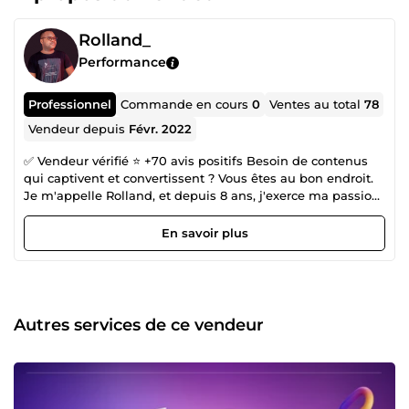
Rolland_
Performance
Professionnel
Commande en cours
0
Ventes au total
78
Vendeur depuis
Févr. 2022
✅ Vendeur vérifié ⭐ +70 avis positifs Besoin de contenus
qui captivent et convertissent ? Vous êtes au bon endroit.
Je m'appelle Rolland, et depuis 8 ans, j'exerce ma passion
: transformer des idées en textes percutants qui brillent
sur le web. Aujourd’hui, je ne suis plus seul dans cette
En savoir plus
aventure. Je suis entouré d’une équipe de rédacteurs,
stratèges SEO et relecteurs professionnels, tous animés
par la même exigence d’excellence. Ensemble, nous vous
offrons un accompagnement complet, de la recherche de
mots-clés à la rédaction optimisée, en passant par la
Autres services de ce vendeur
relecture fine et l’analyse stratégique. Notre mission : faire
rayonner votre marque, générer du trafic qualifié, et
convertir vos lecteurs en clients fidèles. 🚀 Prêt à donner un
coup d’accélérateur à votre visibilité ? Discutons de votre
projet et faisons décoller votre contenu ensemble. 📩