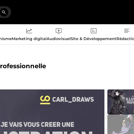
phisme
Marketing digital
Audiovisuel
Site & Développement
Rédacti
professionnelle