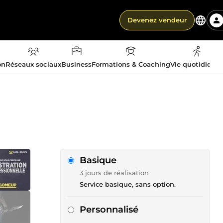
Devenez vendeur
on
Réseaux sociaux
Business
Formations & Coaching
Vie quotidienn
Basique
3 jours de réalisation
Service basique, sans option.
Personnalisé