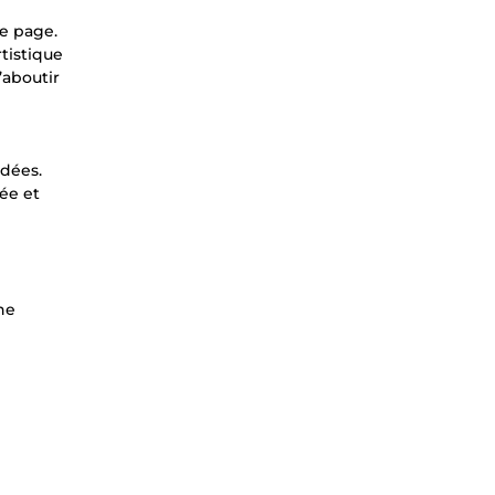
re page.
tistique
’aboutir
idées.
ée et
ne