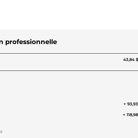
on professionnelle
43,84 
+ 93,9
+ 118,9
nt