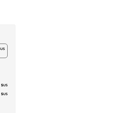
$US
3 $US
8 $US