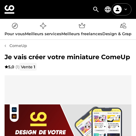
Pour vous
Meilleurs services
Meilleurs freelances
Design & Graph
ComeUp
Je vais créer votre miniature ComeUp
5,0
(1)
Vente
1