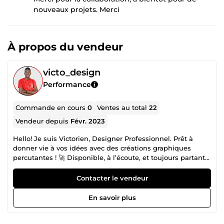
nouveaux projets. Merci
À propos du vendeur
victo_design
Performance
Commande en cours
0
Ventes au total
22
Vendeur depuis
Févr. 2023
Hello! Je suis Victorien, Designer Professionnel. Prêt à
donner vie à vos idées avec des créations graphiques
percutantes ! 🚀 Disponible, à l’écoute, et toujours partant
pour de nouveaux défis. Vous cherchez un pro pour vos
projets ? Let’s go ! 💡 📩 Contactez-moi, et créons ensemble
Contacter le vendeur
quelque chose d’unique ! ✨ Good morning, I am Victorien,
Professional Designer. I offer you my graphic design
En savoir plus
services. I am available and at your disposal to discuss and
start a project together. I am dynamic, I work in time, and I
like to have new challenges. If you are looking for a