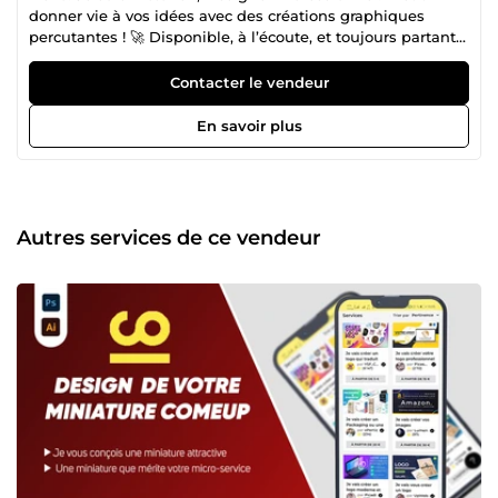
donner vie à vos idées avec des créations graphiques
percutantes ! 🚀 Disponible, à l’écoute, et toujours partant
pour de nouveaux défis. Vous cherchez un pro pour vos
projets ? Let’s go ! 💡 📩 Contactez-moi, et créons ensemble
Contacter le vendeur
quelque chose d’unique ! ✨ Good morning, I am Victorien,
Professional Designer. I offer you my graphic design
En savoir plus
services. I am available and at your disposal to discuss and
start a project together. I am dynamic, I work in time, and I
like to have new challenges. If you are looking for a
professional for your graphic design projects call me I am
experienced. See you...
Autres services de ce vendeur