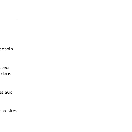
besoin !
cteur
s dans
ès aux
eux sites