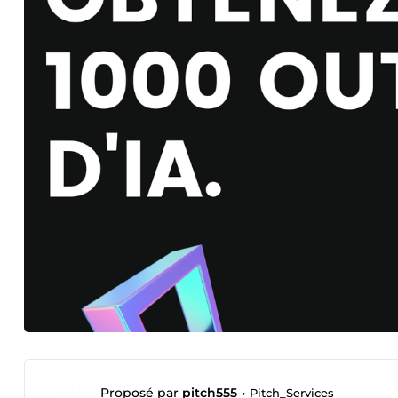
Proposé par
pitch555
•
Pitch_Services