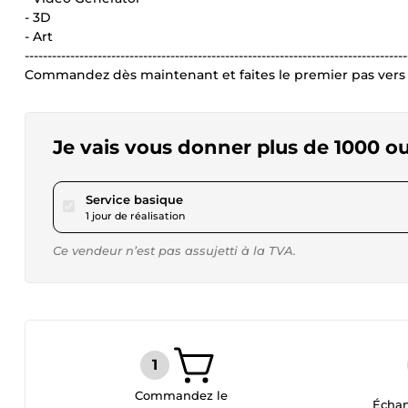
- 3D
- Art
------------------------------------------------------------------------------------
Commandez dès maintenant et faites le premier pas vers v
Je vais vous donner plus de 1000 outi
pour 17,32 $US
Service basique
1 jour de réalisation
Ce vendeur n’est pas assujetti à la TVA.
Commandez le
Échan