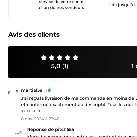
service de votre choix
site jusqu’à l
à l’un de nos vendeurs
Avis des clients
5,0
(1)
1 
martial5e
J'ai reçu la livraison de ma commande en moins de 
et conforme exactement au descriptif. Tous les outil
++++++++
8 nov. 2024 à 23:40
Réponse de pitch555
Merci beaucoup pour votre avis, content que vous s