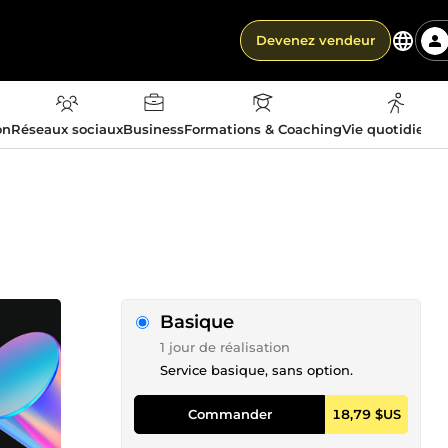
Devenez vendeur
on
Réseaux sociaux
Business
Formations & Coaching
Vie quotidienn
Basique
1 jour de réalisation
Service basique, sans option.
Commander
18,79 $US