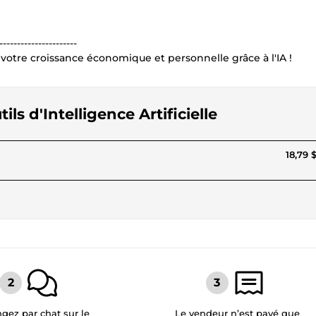
----------------------
otre croissance économique et personnelle grâce à l'IA !
ls d'Intelligence Artificielle
18,79 
gez par chat sur le
Le vendeur n’est payé que