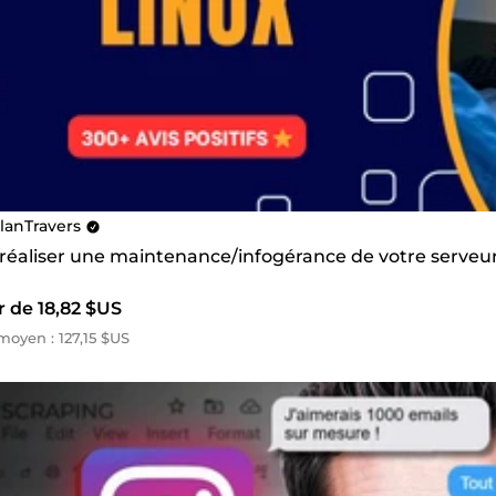
lanTravers
s réaliser une maintenance/infogérance de votre serve
r de 18,82 $US
oyen : 127,15 $US