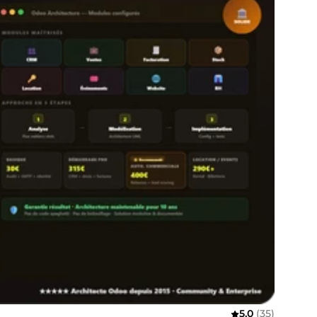
5,0
(35)