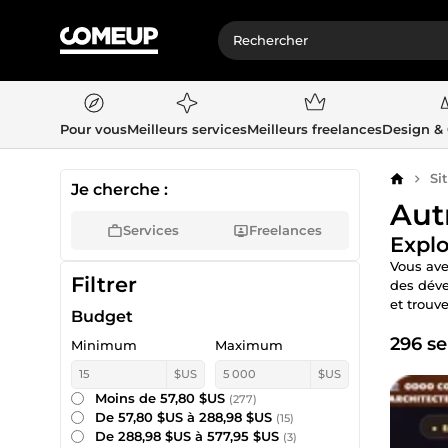
Pour vous
Meilleurs services
Meilleurs freelances
Design &
Si
Accueil
Je cherche :
Aut
Services
Freelances
Explo
Vous ave
Filtrer
des déve
et trouv
Budget
296 se
Minimum
Maximum
$US
$US
Moins de 57,80 $US
(277)
De 57,80 $US à 288,98 $US
(15)
De 288,98 $US à 577,95 $US
(3)