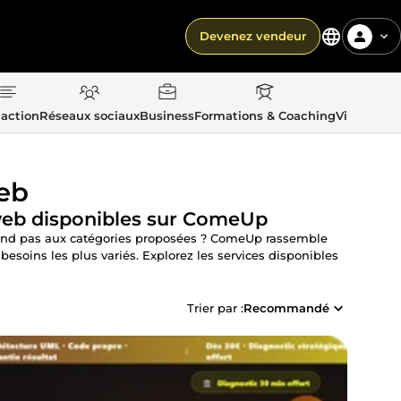
Devenez vendeur
action
Réseaux sociaux
Business
Formations & Coaching
Vie quotid
web
e web disponibles sur ComeUp
spond pas aux catégories proposées ? ComeUp rassemble
soins les plus variés. Explorez les services disponibles
Trier par :
Recommandé