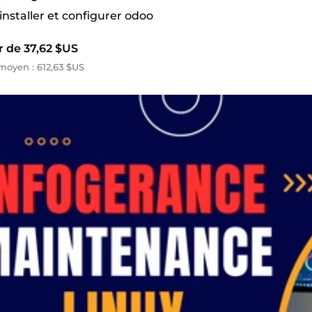
 installer et configurer odoo
r de 37,62 $US
oyen : 612,63 $US