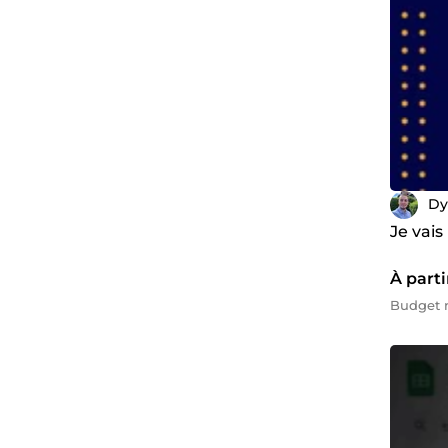
Dy
Je vai
À parti
Budget m