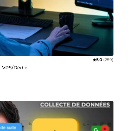
5,0
(259)
ur VPS/Dédié