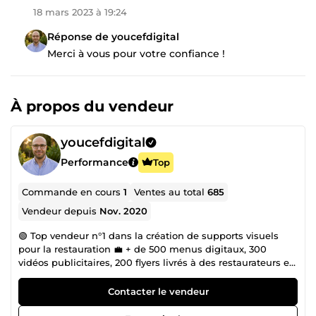
18 mars 2023 à 19:24
Réponse de youcefdigital
Merci à vous pour votre confiance !
À propos du vendeur
youcefdigital
Performance
Top
Commande en cours
1
Ventes au total
685
Vendeur depuis
Nov. 2020
🟢 Top vendeur n°1 dans la création de supports visuels
pour la restauration 💼 + de 500 menus digitaux, 300
vidéos publicitaires, 200 flyers livrés à des restaurateurs en
France, en Belgique, au Canada et dans le monde. 📊
J'aide les restaurants à attirer plus de clients grâce à une
Contacter le vendeur
communication visuelle claire, moderne et vendeuse. 🎯
Depuis plus de 10 ans, je travaille aux côtés des