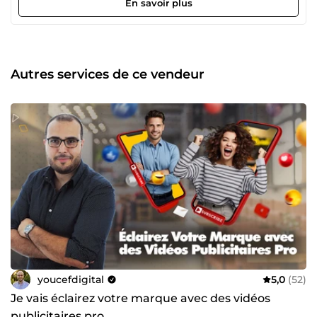
En savoir plus
restaurateurs, snacks, franchises et concepts food pour
créer des supports visuels qui renforcent leur image de
marque et boostent les ventes. Mon objectif est simple :
transformer vos idées en contenus professionnels,
impactants, et prêts à l'emploi. 💥 POURQUOI MOI ? ✅ +10
Autres services de ce vendeur
ans d’expérience dans le design &amp; la vidéo ⭐ +500
clients satisfaits sur ComeUp et ailleurs 🚀 Des livrables
modernes, rapides, et conçus pour vendre 📞 Disponible,
réactif, et toujours à l’écoute de vos besoins 👉 Contactez-
moi dès maintenant, je vous guiderai pour créer des
visuels efficaces, que ce soit pour vos écrans, vos réseaux
sociaux ou vos supports imprimés.
youcefdigital
5,0
(52)
Je vais éclairez votre marque avec des vidéos
publicitaires pro