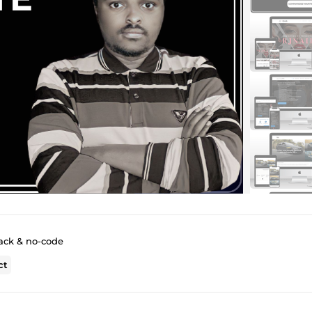
ack & no-code
ct