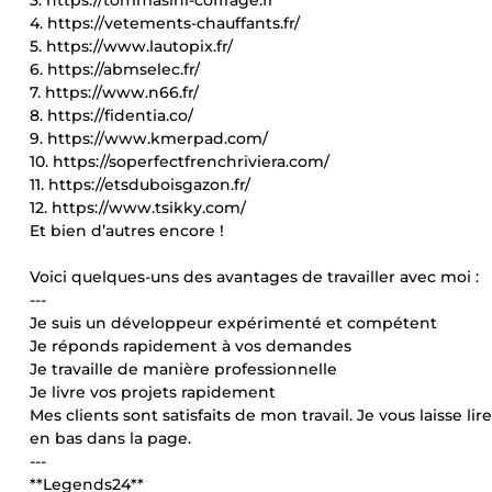
3. https://tommasini-coffrage.fr
4. https://vetements-chauffants.fr/
5. https://www.lautopix.fr/
6. https://abmselec.fr/
7. https://www.n66.fr/
8. https://fidentia.co/
9. https://www.kmerpad.com/
10. https://soperfectfrenchriviera.com/
11. https://etsduboisgazon.fr/
12. https://www.tsikky.com/
Et bien d’autres encore !
Voici quelques-uns des avantages de travailler avec moi :
---
Je suis un développeur expérimenté et compétent
Je réponds rapidement à vos demandes
Je travaille de manière professionnelle
Je livre vos projets rapidement
Mes clients sont satisfaits de mon travail. Je vous laisse li
en bas dans la page.
---
**Legends24**