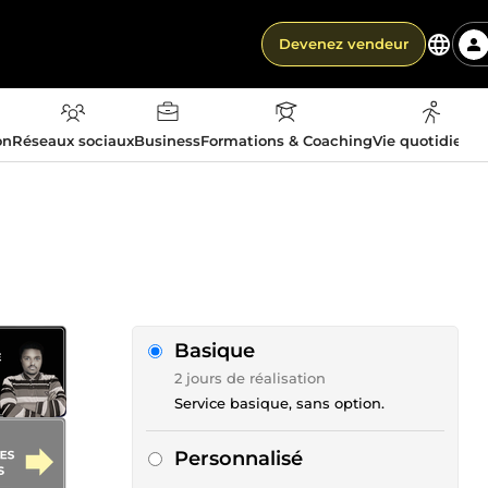
Devenez vendeur
on
Réseaux sociaux
Business
Formations & Coaching
Vie quotidienn
Basique
2 jours de réalisation
Service basique, sans option.
Personnalisé