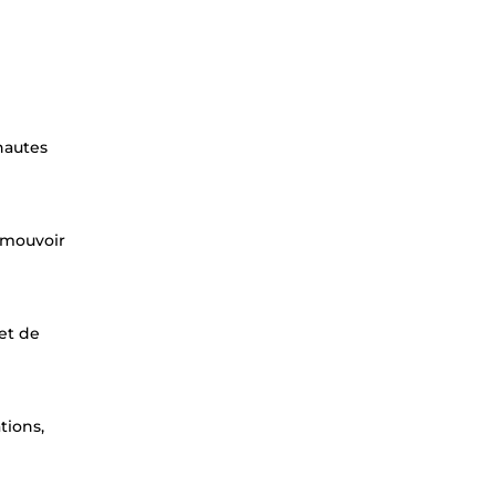
nautes
romouvoir
 et de
tions,