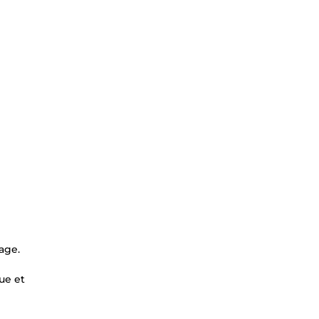
age.
ue et