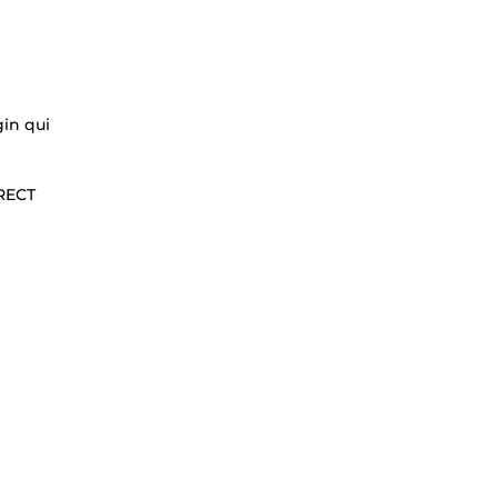
gin qui
IRECT