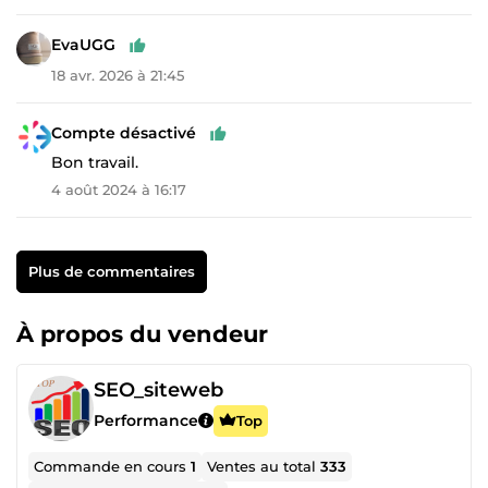
EvaUGG
18 avr. 2026 à 21:45
Compte désactivé
Bon travail.
4 août 2024 à 16:17
Plus de commentaires
À propos du vendeur
SEO_siteweb
Performance
Top
Commande en cours
1
Ventes au total
333