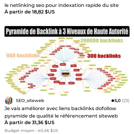
le netlinking seo pour indexation rapide du site
À partir de 18,82 $US
web
SEO_siteweb
5,0
(23)
Je vais améliorer avec liens backlinks dofollow
pyramide de qualité le référencement siteweb
À partir de 31,36 $US
netlinking seo
Budget moyen : 40,46 $US