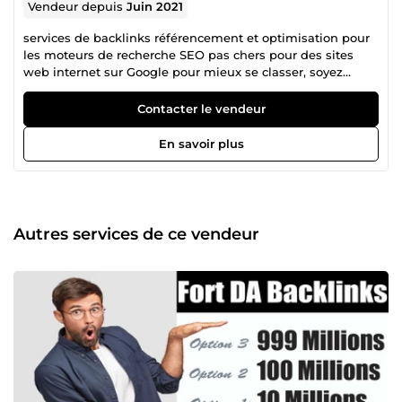
Vendeur depuis
Juin 2021
services de backlinks référencement et optimisation pour
les moteurs de recherche SEO pas chers pour des sites
web internet sur Google pour mieux se classer, soyez
assuré que vous obtiendrez ici un service de haute qualité
pour améliorer votre visibilité sur Google. Vous pouvez
Contacter le vendeur
compter sur nous pour analyser optimiser et améliorer seo
votre site web intenet et proposer une offre booster SEO
En savoir plus
netlinking sur mesure, nous mettrons toute notre
expérience à votre disposition et vous ferons profiter des
bonnes affaires que nous avons acquises au cours de nos
15 années d'expérience en référencement pas cher et en
positionnement SEO naturel de sites web et boutiques e-
Autres services de ce vendeur
commerce. l'achat des liens seo présente de nombreux
avantages qui en font une technique de netlinking très
appréciée des spécialistes du SEO. Déjà plusieurs sites
internet optimiser dans le top 10 Google, et pourquoi pas
le vôtre ? Qu'attendez-vous pour positionner votre site web
sur Google avec des backlinks DA élevés. Quel que soit
votre secteur d'activité, vous pourrez facilement mettre en
place une campagne de netlinking à travers l'achat de
liens .