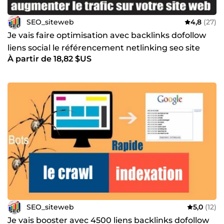
SEO_siteweb
4,8
(27)
Je vais faire optimisation avec backlinks dofollow
liens social le référencement netlinking seo site
À partir de 18,82 $US
web
SEO_siteweb
5,0
(12)
Je vais booster avec 4500 liens backlinks dofollow