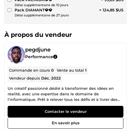
Délai supplémentaire de 10 jours
Pack DIAMANT💎💎
+ 124,85 $US
Délai supplémentaire de 27 jours
À propos du vendeur
pegdjune
Performance
Commande en cours
0
Vente au total
1
Vendeur depuis
Déc. 2022
Un créatif passionné dédié à transformer des idées en
réalité, avec une expertise dans le domaine de
l'informatique. Prêt à relever tous les défis et à livrer des
résultats exceptionnels. Je suis Peg Djune, développeur
depuis 4 ans. J'interviens dans la création de sites web
Contacter le vendeur
modernes et interactifs et la programmation pour aider les
entreprises à atteindre leurs objectifs en ligne. Je prend en
En savoir plus
main les technologies de développement telles que