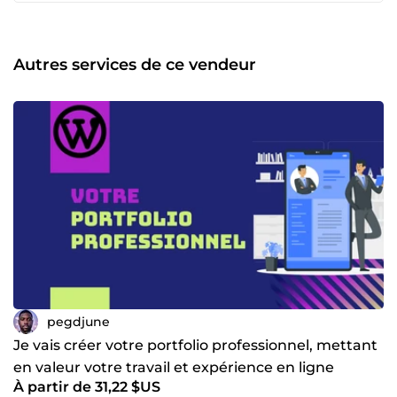
WordPress, React, Javascript, C/C++ et Python. Je suis aussi
capable de travailler avec des langues telles que le
français et l'anglais. Je peux produire du contenu de haute
qualité, qu'il s'agisse d'articles de blog, de descriptions de
Autres services de ce vendeur
produits ou d'autres types de contenus web. Je suis là
pour vous offrir des solutions de qualité supérieure pour
atteindre votre plein potentiel en ligne. N'hésitez pas à me
contacter !!!
pegdjune
Je vais créer votre portfolio professionnel, mettant
en valeur votre travail et expérience en ligne
À partir de 31,22 $US