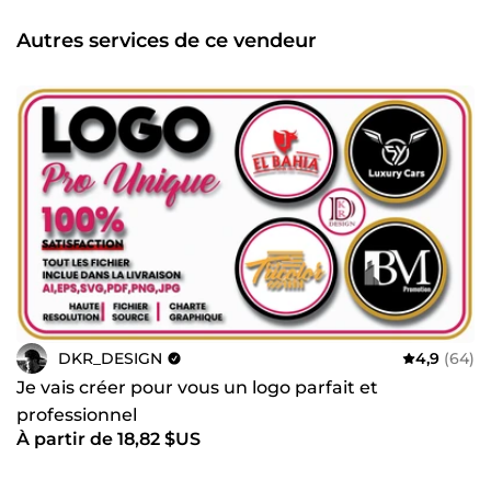
professionnel et soigné ✔ Une approche créative et sur-
mesure ✔ Un service rapide et de qualité 🚀 Donnez vie à
Autres services de ce vendeur
vos idées dès maintenant ! Contactez-moi pour un projet
unique et impactant.
DKR_DESIGN
4,9
(64)
Je vais créer pour vous un logo parfait et
professionnel
À partir de 18,82 $US