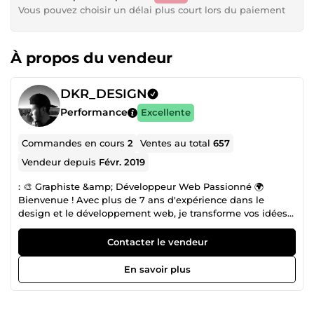
Vous pouvez choisir un délai plus court lors du paiement
À propos du vendeur
DKR_DESIGN
Performance
Excellente
Commandes en cours
2
Ventes au total
657
Vendeur depuis
Févr. 2019
: 🎨 Graphiste &amp; Développeur Web Passionné 🌍
Bienvenue ! Avec plus de 7 ans d'expérience dans le
design et le développement web, je transforme vos idées
en visuels percutants. Depuis mon enfance, la création est
bien plus qu’un métier pour moi : c’est une véritable
Contacter le vendeur
passion. Je vous accompagne dans tous vos projets
graphiques : logos, cartes de visite, flyers, affiches, posters,
En savoir plus
brochures, et bien plus encore. Mon expertise inclut
également la vectorisation, la retouche photo et la création
de portraits Cartoon. ✨ Pourquoi me choisir ? ✔ Un design