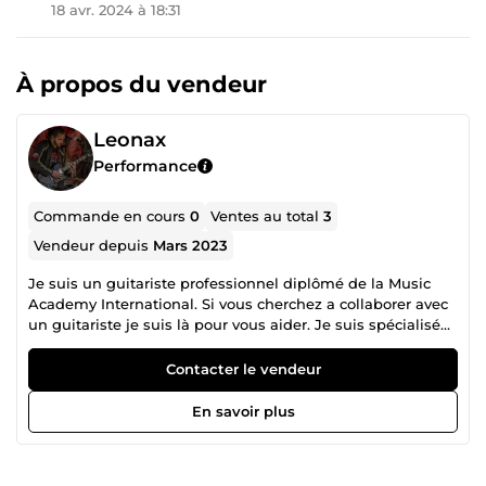
18 avr. 2024 à 18:31
À propos du vendeur
Leonax
Performance
Commande en cours
0
Ventes au total
3
Vendeur depuis
Mars 2023
Je suis un guitariste professionnel diplômé de la Music
Academy International. Si vous cherchez a collaborer avec
un guitariste je suis là pour vous aider. Je suis spécialisé
dans une variété de styles musicaux tels que la pop, le
rock et le metal. Mon processus de travail est collaboratif :
Contacter le vendeur
je m'assure que mes clients sont impliqués à chaque
étape de la création pour garantir leur satisfaction.
En savoir plus